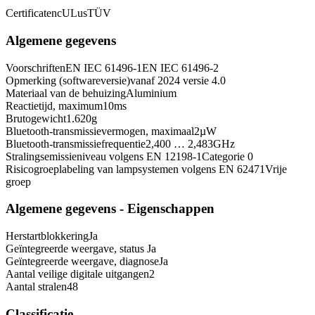
Certificaten
cULus
TÜV
Algemene gegevens
Voorschriften
EN IEC 61496-1
EN IEC 61496-2
Opmerking (softwareversie)
vanaf 2024 versie 4.0
Materiaal van de behuizing
Aluminium
Reactietijd, maximum
10
ms
Brutogewicht
1.620
g
Bluetooth-transmissievermogen, maximaal
2
µW
Bluetooth-transmissiefrequentie
2,400 … 2,483
GHz
Stralingsemissieniveau volgens EN 12198-1
Categorie 0
Risicogroeplabeling van lampsystemen volgens EN 62471
Vrije
groep
Algemene gegevens - Eigenschappen
Herstartblokkering
Ja
Geïntegreerde weergave, status
Ja
Geïntegreerde weergave, diagnose
Ja
Aantal veilige digitale uitgangen
2
Aantal stralen
48
Classificatie