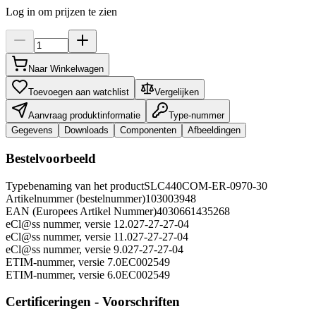
Log in om prijzen te zien
Naar Winkelwagen
Toevoegen aan watchlist
Vergelijken
Aanvraag produktinformatie
Type-nummer
Gegevens
Downloads
Componenten
Afbeeldingen
Bestelvoorbeeld
Typebenaming van het product
SLC440COM-ER-0970-30
Artikelnummer (bestelnummer)
103003948
EAN (Europees Artikel Nummer)
4030661435268
eCl@ss nummer, versie 12.0
27-27-27-04
eCl@ss nummer, versie 11.0
27-27-27-04
eCl@ss nummer, versie 9.0
27-27-27-04
ETIM-nummer, versie 7.0
EC002549
ETIM-nummer, versie 6.0
EC002549
Certificeringen - Voorschriften