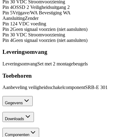
Pin 3
0 VDC Stroomvoorziening
Pin 4
OSSD 2 Veiligheidsuitgang 2
Pin 5
Vrijgave/WA Bevestiging WA
Aansluiting
Zender
Pin 1
24 VDC voeding
Pin 2
Geen signaal voorzien (niet aansluiten)
Pin 3
0 VDC Stroomvoorziening
Pin 4
Geen signaal voorzien (niet aansluiten)
Leveringsomvang
Leveringsomvang
Set met 2 montagebeugels
Toebehoren
Aanbeveling veiligheidsschakelcomponent
SRB-E 301
Gegevens
Downloads
Componenten