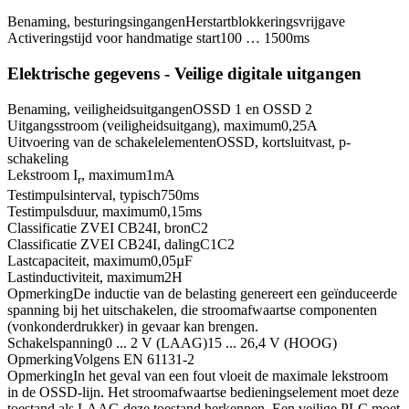
Benaming, besturingsingangen
Herstartblokkeringsvrijgave
Activeringstijd voor handmatige start
100 … 1500
ms
Elektrische gegevens - Veilige digitale uitgangen
Benaming, veiligheidsuitgangen
OSSD 1 en OSSD 2
Uitgangsstroom (veiligheidsuitgang), maximum
0,25
A
Uitvoering van de schakelelementen
OSSD, kortsluitvast, p-
schakeling
Lekstroom I
, maximum
1
mA
r
Testimpulsinterval, typisch
750
ms
Testimpulsduur, maximum
0,15
ms
Classificatie ZVEI CB24I, bron
C2
Classificatie ZVEI CB24I, daling
C1
C2
Lastcapaciteit, maximum
0,05
µF
Lastinductiviteit, maximum
2
H
Opmerking
De inductie van de belasting genereert een geïnduceerde
spanning bij het uitschakelen, die stroomafwaartse componenten
(vonkonderdrukker) in gevaar kan brengen.
Schakelspanning
0 ... 2 V (LAAG)
15 ... 26,4 V (HOOG)
Opmerking
Volgens EN 61131-2
Opmerking
In het geval van een fout vloeit de maximale lekstroom
in de OSSD-lijn. Het stroomafwaartse bedieningselement moet deze
toestand als LAAG deze toestand herkennen. Een veilige PLC moet