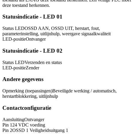
deze toestand herkennen.
Statusindicatie - LED 01
Status LED
OSSD AAN, OSSD UIT, herstart, fout,
parameterinstelling, uitlijnhulp, weergave signaalkwaliteit
LED-positie
Ontvanger
Statusindicatie - LED 02
Status LED
Verzenden en status
LED-positie
Zender
Andere gegevens
Opmerking (toepassingen)
Beveiligde werking / automatisch,
herstartblokkering, uitlijnhulp
Contactconfiguratie
Aansluiting
Ontvanger
Pin 1
24 VDC voeding
Pin 2
OSSD 1 Veiligheidsuitgang 1