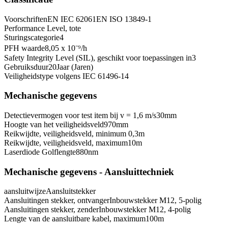
Voorschriften
EN IEC 62061
EN ISO 13849-1
Performance Level, tot
e
Sturingscategorie
4
PFH waarde
8,05 x 10⁻⁹
/h
Safety Integrity Level (SIL), geschikt voor toepassingen in
3
Gebruiksduur
20
Jaar (Jaren)
Veiligheidstype volgens IEC 61496-1
4
Mechanische gegevens
Detectievermogen voor test item bij v = 1,6 m/s
30
mm
Hoogte van het veiligheidsveld
970
mm
Reikwijdte, veiligheidsveld, minimum
0,3
m
Reikwijdte, veiligheidsveld, maximum
10
m
Laserdiode Golflengte
880
nm
Mechanische gegevens - Aansluittechniek
aansluitwijze
Aansluitstekker
Aansluitingen stekker, ontvanger
Inbouwstekker M12, 5-polig
Aansluitingen stekker, zender
Inbouwstekker M12, 4-polig
Lengte van de aansluitbare kabel, maximum
100
m