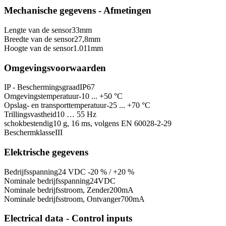
Mechanische gegevens - Afmetingen
Lengte van de sensor
33
mm
Breedte van de sensor
27,8
mm
Hoogte van de sensor
1.011
mm
Omgevingsvoorwaarden
IP - Beschermingsgraad
IP67
Omgevingstemperatuur
-10 ... +50 °C
Opslag- en transporttemperatuur
-25 ... +70 °C
Trillingsvastheid
10 … 55 Hz
schokbestendig
10 g, 16 ms, volgens EN 60028-2-29
Beschermklasse
III
Elektrische gegevens
Bedrijfsspanning
24 VDC -20 % / +20 %
Nominale bedrijfsspanning
24
VDC
Nominale bedrijfsstroom, Zender
200
mA
Nominale bedrijfsstroom, Ontvanger
700
mA
Electrical data - Control inputs