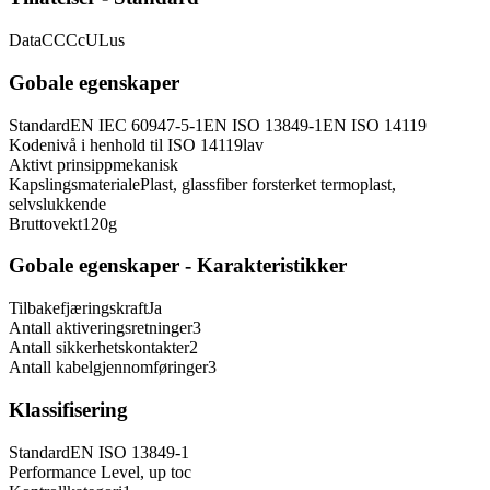
Data
CCC
cULus
Gobale egenskaper
Standard
EN IEC 60947-5-1
EN ISO 13849-1
EN ISO 14119
Kodenivå i henhold til ISO 14119
lav
Aktivt prinsipp
mekanisk
Kapslingsmateriale
Plast, glassfiber forsterket termoplast,
selvslukkende
Bruttovekt
120
g
Gobale egenskaper - Karakteristikker
Tilbakefjæringskraft
Ja
Antall aktiveringsretninger
3
Antall sikkerhetskontakter
2
Antall kabelgjennomføringer
3
Klassifisering
Standard
EN ISO 13849-1
Performance Level, up to
c