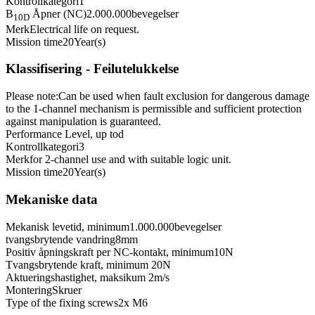
Kontrollkategori
1
B
Åpner (NC)
2.000.000
bevegelser
10D
Merk
Electrical life on request.
Mission time
20
Year(s)
Klassifisering - Feilutelukkelse
Please note:
Can be used when fault exclusion for dangerous damage
to the 1-channel mechanism is permissible and sufficient protection
against manipulation is guaranteed.
Performance Level, up to
d
Kontrollkategori
3
Merk
for 2-channel use and with suitable logic unit.
Mission time
20
Year(s)
Mekaniske data
Mekanisk levetid, minimum
1.000.000
bevegelser
tvangsbrytende vandring
8
mm
Positiv åpningskraft per NC-kontakt, minimum
10
N
Tvangsbrytende kraft, minimum
20
N
Aktueringshastighet, maksikum
2
m/s
Montering
Skruer
Type of the fixing screws
2x M6