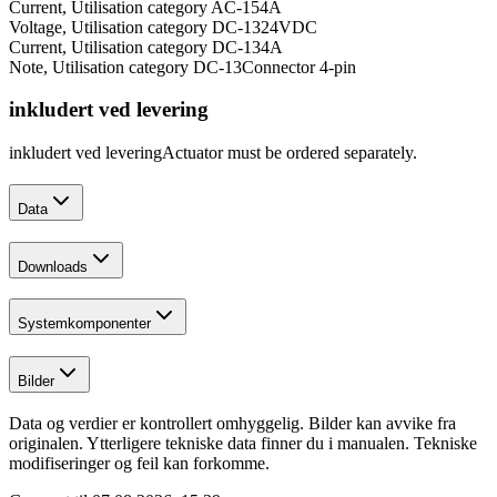
Current, Utilisation category AC-15
4
A
Voltage, Utilisation category DC-13
24
VDC
Current, Utilisation category DC-13
4
A
Note, Utilisation category DC-13
Connector 4-pin
inkludert ved levering
inkludert ved levering
Actuator must be ordered separately.
Data
Downloads
Systemkomponenter
Bilder
Data og verdier er kontrollert omhyggelig. Bilder kan avvike fra
originalen. Ytterligere tekniske data finner du i manualen. Tekniske
modifiseringer og feil kan forkomme.