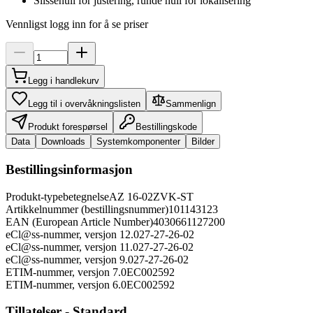
Slissehull for justering, runde hull for lokalisering
Vennligst logg inn for å se priser
Legg i handlekurv
Legg til i overvåkningslisten
Sammenlign
Produkt forespørsel
Bestillingskode
Data
Downloads
Systemkomponenter
Bilder
Bestillingsinformasjon
Produkt-typebetegnelse
AZ 16-02ZVK-ST
Artikkelnummer (bestillingsnummer)
101143123
EAN (European Article Number)
4030661127200
eCl@ss-nummer, versjon 12.0
27-27-26-02
eCl@ss-nummer, versjon 11.0
27-27-26-02
eCl@ss-nummer, versjon 9.0
27-27-26-02
ETIM-nummer, versjon 7.0
EC002592
ETIM-nummer, versjon 6.0
EC002592
Tillatelser - Standard