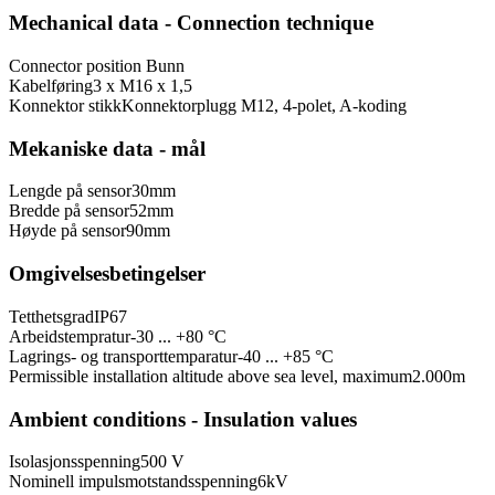
Mechanical data - Connection technique
Connector position
Bunn
Kabelføring
3 x M16 x 1,5
Konnektor stikk
Konnektorplugg M12, 4-polet, A-koding
Mekaniske data - mål
Lengde på sensor
30
mm
Bredde på sensor
52
mm
Høyde på sensor
90
mm
Omgivelsesbetingelser
Tetthetsgrad
IP67
Arbeidstempratur
-30 ... +80 °C
Lagrings- og transporttemparatur
-40 ... +85 °C
Permissible installation altitude above sea level, maximum
2.000
m
Ambient conditions - Insulation values
Isolasjonsspenning
500 V
Nominell impulsmotstandsspenning
6
kV