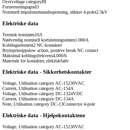
Overvoltage category
III
Forurensningsgrad
3
Nominell impulsmotstandsspenning, stikker 4-polet
2.5
kV
Elektriske data
Termisk teststrøm
10
A
Nødvendig nominell kortslutningsstrøm
1.000
A
Koblingselement
2 NC-kontakter
Bryteprinsipp
slow action, positive break NC contact
Maksimal koblingsfrekvens
4.000
/h
Materiale for kontakter, elekrisk
Sølv
Elektriske data - Sikkerhetskontakter
Voltage, Utilisation category AC-15
230
VAC
Current, Utilisation category AC-15
4
A
Voltage, Utilisation category DC-13
24
VDC
Current, Utilisation category DC-13
4
A
Note, Utilisation category DC-13
Connector 4-pole
Elektriske data - Hjelpekontaktene
Voltage, Utilisation category AC-15
230
VAC