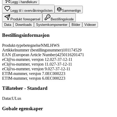
Legg i handlekurv
Legg til i overvåkningslisten
Sammenlign
Produkt forespørsel
Bestillingskode
Data
Downloads
Systemkomponenter
Bilder
Videoer
Bestillingsinformasjon
Produkt-typebetegnelse
NMLHWS
Artikkelnummer (bestillingsnummer)
101174529
EAN (European Article Number)
4250116201471
eCl@ss-nummer, versjon 12.0
27-37-12-11
eCl@ss-nummer, versjon 11.0
27-37-12-11
eCl@ss-nummer, versjon 9.0
27-37-12-11
ETIM-nummer, versjon 7.0
EC000223
ETIM-nummer, versjon 6.0
EC000223
Tillatelser - Standard
Data
cULus
Gobale egenskaper