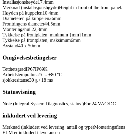
Installasjonshøyde
17,4
mm
Merknad (installasjonshøyde)
Height in front of the front panel.
Høyden på kuppelen
10,4
mm
Diameteren på kuppelen
26
mm
Frontringens diameter
44,5
mm
Monteringshull
22,3
mm
Tykkelse på frontplaten, minimum {mm}
1
mm
Tykkelse på frontplaten, maksimum
6
mm
Avstand
40 x 50
mm
Omgivelsesbetingelser
Tetthetsgrad
IP67
IP69K
Arbeidstempratur
-25 ... +80 °C
sjokkresitanse
30 g / 18 ms
Statusvisning
Note (Integral System Diagnostics, status )
For 24 VAC/DC
inkludert ved levering
Merknad (inkludert ved levering, antall og type)
Monteringsflens
ELM er inkludert i leveransen