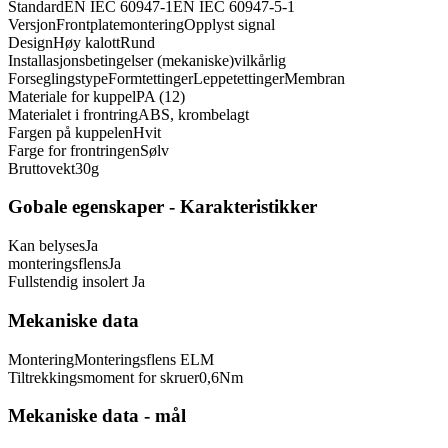
Standard
EN IEC 60947-1
EN IEC 60947-5-1
Versjon
Frontplatemontering
Opplyst signal
Design
Høy kalott
Rund
Installasjonsbetingelser (mekaniske)
vilkårlig
Forseglingstype
Formtettinger
Leppetettinger
Membran
Materiale for kuppel
PA (12)
Materialet i frontring
ABS, krombelagt
Fargen på kuppelen
Hvit
Farge for frontringen
Sølv
Bruttovekt
30
g
Gobale egenskaper - Karakteristikker
Kan belyses
Ja
monteringsflens
Ja
Fullstendig insolert
Ja
Mekaniske data
Montering
Monteringsflens ELM
Tiltrekkingsmoment for skruer
0,6
Nm
Mekaniske data - mål