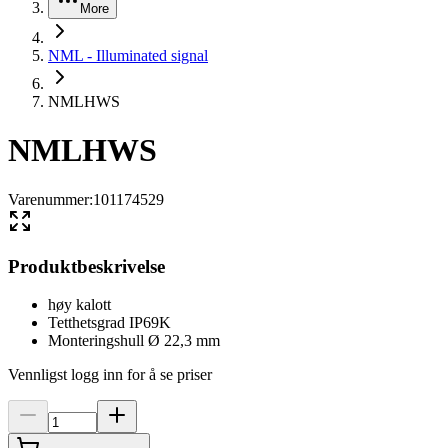
More
NML - Illuminated signal
NMLHWS
NMLHWS
Varenummer
:
101174529
Produktbeskrivelse
høy kalott
Tetthetsgrad IP69K
Monteringshull Ø 22,3 mm
Vennligst logg inn for å se priser