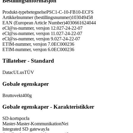
Bestillingsinformasjon
Produkt-typebetegnelse
PSC1-C-10-FB10-ECFS
Artikkelnummer (bestillingsnummer)
103049458
EAN (European Article Number)
4030661624044
eCl@ss-nummer, versjon 12.0
27-24-22-07
eCl@ss-nummer, versjon 11.0
27-24-22-07
eCl@ss-nummer, versjon 9.0
27-24-22-07
ETIM-nummer, versjon 7.0
EC000236
ETIM-nummer, versjon 6.0
EC000236
Tillatelser - Standard
Data
cULus
TÜV
Gobale egenskaper
Bruttovekt
400
g
Gobale egenskaper - Karakteristikker
SD-kortspor
Ja
Master-Master-Kommunikation
Nei
Integrated SD gateway
Ja