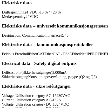
Elektriske data
Driftsspenning
24 VDC -15 % / +20 %
Merkespenning
24
VDC
Elektriske data – universelt kommunikasjonsgrensesn
Designation, Communication interface
RJ45
Elektriske data – kommunikasjonsprotokoller
Feldbus Protokoll
EtherCAT
EtherCAT / FSoE
EtherNet IP
PROFINET
Electrical data - Safety digital outputs
Driftssstrøm (sikkerhetsutganger)
2.000
mA
Sikkerhetsutgang
Kortslutningovervåkning, p-type (Q2 og Q3)
Elektriske data - sikre reléutganger
Voltage, Utilisation category AC-15
230
VAC
Current, Utilisation category AC-15
2
A
Voltage, Utilisation category DC-13
24
VDC