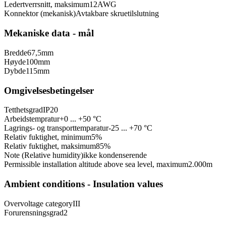
Ledertverrsnitt, maksimum
12
AWG
Konnektor (mekanisk)
Avtakbare skruetilslutning
Mekaniske data - mål
Bredde
67,5
mm
Høyde
100
mm
Dybde
115
mm
Omgivelsesbetingelser
Tetthetsgrad
IP20
Arbeidstempratur
+0 ... +50 °C
Lagrings- og transporttemparatur
-25 ... +70 °C
Relativ fuktighet, minimum
5
%
Relativ fuktighet, maksimum
85
%
Note (Relative humidity)
ikke kondenserende
Permissible installation altitude above sea level, maximum
2.000
m
Ambient conditions - Insulation values
Overvoltage category
III
Forurensningsgrad
2