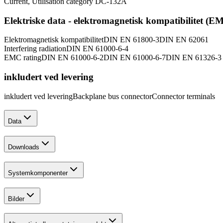
Current, Utilisation category DC-13
2
A
Elektriske data - elektromagnetisk kompatibilitet (E
Elektromagnetisk kompatibilitet
DIN EN 61800-3
DIN EN 62061
Interfering radiation
DIN EN 61000-6-4
EMC rating
DIN EN 61000-6-2
DIN EN 61000-6-7
DIN EN 61326-3
inkludert ved levering
inkludert ved levering
Backplane bus connector
Connector terminals
Data
Downloads
Systemkomponenter
Bilder