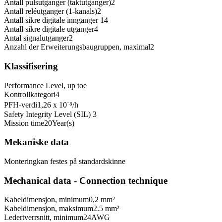
Antall pulsutganger (taktutganger)
2
Antall reléutganger (1-kanals)
2
Antall sikre digitale innganger
14
Antall sikre digitale utganger
4
Antal signalutganger
2
Anzahl der Erweiterungsbaugruppen, maximal
2
Klassifisering
Performance Level, up to
e
Kontrollkategori
4
PFH-verdi
1,26 x 10⁻⁸
/h
Safety Integrity Level (SIL)
3
Mission time
20
Year(s)
Mekaniske data
Montering
kan festes på standardskinne
Mechanical data - Connection technique
Kabeldimensjon, minimum
0,2 mm²
Kabeldimensjon, maksimum
2.5 mm²
Ledertverrsnitt, minimum
24
AWG