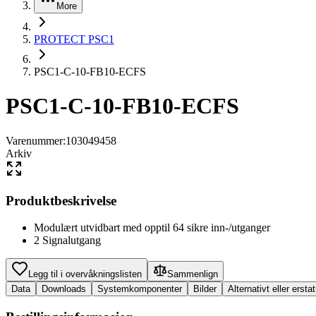
More
PROTECT PSC1
PSC1-C-10-FB10-ECFS
PSC1-C-10-FB10-ECFS
Varenummer
:
103049458
Arkiv
Produktbeskrivelse
Modulært utvidbart med opptil 64 sikre inn-/utganger
2 Signalutgang
Legg til i overvåkningslisten
Sammenlign
Data
Downloads
Systemkomponenter
Bilder
Alternativt eller erst