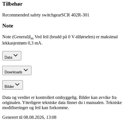
Tilbehør
Recommended safety switchgear
SCR 402R-301
Note
Note (General)
I
Ved feil (brudd på 0 V-tilførselen) er maksimal
m
lekkasjestrøm 0,3 mA.
Data
Downloads
Bilder
Data og verdier er kontrollert omhyggelig. Bilder kan avvike fra
originalen. Ytterligere tekniske data finner du i manualen. Tekniske
modifiseringer og feil kan forkomme.
Generert til
08.08.2026, 13:08