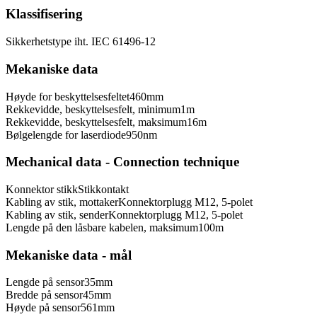
Klassifisering
Sikkerhetstype iht. IEC 61496-1
2
Mekaniske data
Høyde for beskyttelsesfeltet
460
mm
Rekkevidde, beskyttelsesfelt, minimum
1
m
Rekkevidde, beskyttelsesfelt, maksimum
16
m
Bølgelengde for laserdiode
950
nm
Mechanical data - Connection technique
Konnektor stikk
Stikkontakt
Kabling av stik, mottaker
Konnektorplugg M12, 5-polet
Kabling av stik, sender
Konnektorplugg M12, 5-polet
Lengde på den låsbare kabelen, maksimum
100
m
Mekaniske data - mål
Lengde på sensor
35
mm
Bredde på sensor
45
mm
Høyde på sensor
561
mm