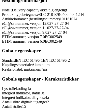
Bestillingsinformasjon
Note (Delivery capacity)
Ikke tilgjengelig!
Produkt-typebetegnelse
SLC 210-E/R0460-40- 12-H
Artikkelnummer (bestillingsnummer)
101161024
eCl@ss-nummer, versjon 12.0
27-27-27-04
eCl@ss-nummer, versjon 11.0
27-27-27-04
eCl@ss-nummer, versjon 9.0
27-27-27-04
ETIM-nummer, versjon 7.0
EC002549
ETIM-nummer, versjon 6.0
EC002549
Gobale egenskaper
Standard
EN IEC 61496-1
EN IEC 61496-2
Kapslingsmateriale
Aluminium
Reaksjonstid, maksimum
7
ms
Gobale egenskaper - Karakteristikker
Lysstrålekoding
Ja
Integrert indikator, status
Ja
Integrert indikator, diagnose
Ja
Antall sikre digitale utganger
2
Antall stråler
15