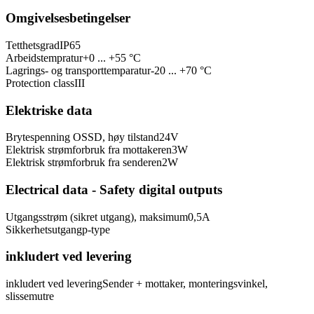
Omgivelsesbetingelser
Tetthetsgrad
IP65
Arbeidstempratur
+0 ... +55 °C
Lagrings- og transporttemparatur
-20 ... +70 °C
Protection class
III
Elektriske data
Brytespenning OSSD, høy tilstand
24
V
Elektrisk strømforbruk fra mottakeren
3
W
Elektrisk strømforbruk fra senderen
2
W
Electrical data - Safety digital outputs
Utgangsstrøm (sikret utgang), maksimum
0,5
A
Sikkerhetsutgang
p-type
inkludert ved levering
inkludert ved levering
Sender + mottaker, monteringsvinkel,
slissemutre