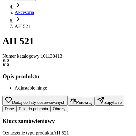
Akcesoria
AH 521
AH 521
Numer katalogowy
:
101138413
Opis produktu
Adjustable hinge
Dodaj do listy obserwowanych
Porównaj
Zapytanie
Dane
Pliki do pobrania
Obrazy
Klucz zamówieniowy
Oznaczenie typu produktu
AH 521