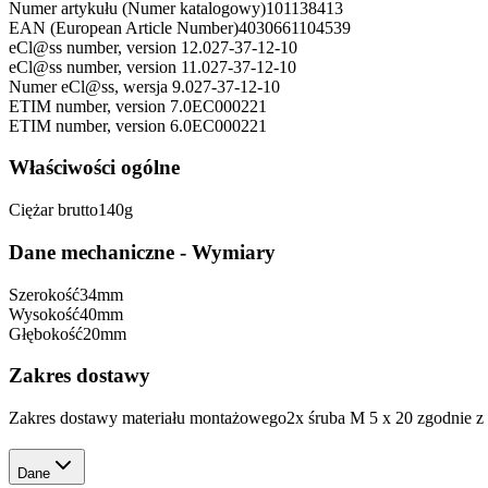
Numer artykułu (Numer katalogowy)
101138413
EAN (European Article Number)
4030661104539
eCl@ss number, version 12.0
27-37-12-10
eCl@ss number, version 11.0
27-37-12-10
Numer eCl@ss, wersja 9.0
27-37-12-10
ETIM number, version 7.0
EC000221
ETIM number, version 6.0
EC000221
Właściwości ogólne
Ciężar brutto
140
g
Dane mechaniczne - Wymiary
Szerokość
34
mm
Wysokość
40
mm
Głębokość
20
mm
Zakres dostawy
Zakres dostawy materiału montażowego
2x śruba M 5 x 20 zgodnie 
Dane