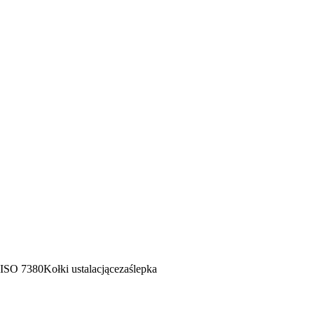
z ISO 7380
Kołki ustalacjące
zaślepka