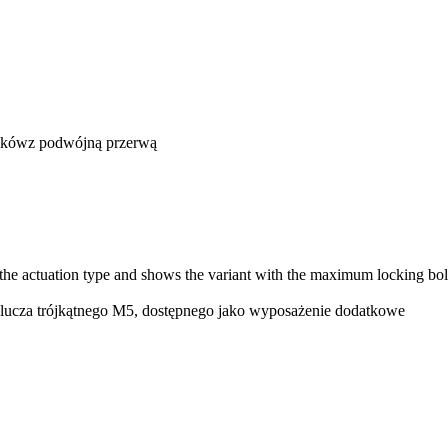
tyków
z podwójną przerwą
f the actuation type and shows the variant with the maximum locking bo
lucza trójkątnego M5, dostępnego jako wyposażenie dodatkowe