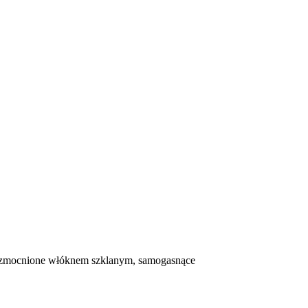
mocnione​​ włóknem​​ szklanym,​ samogasnące​