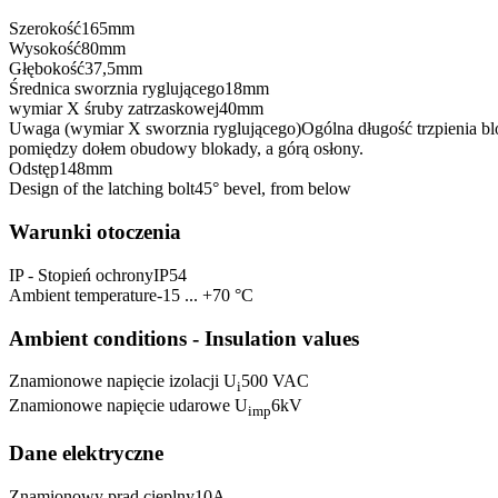
Szerokość
165
mm
Wysokość
80
mm
Głębokość
37,5
mm
Średnica sworznia ryglującego
18
mm
wymiar X śruby zatrzaskowej
40
mm
Uwaga (wymiar X sworznia ryglującego)
Ogólna długość trzpienia b
pomiędzy dołem obudowy blokady, a górą osłony.
Odstęp
148
mm
Design of the latching bolt
45° bevel, from below
Warunki otoczenia
IP - Stopień ochrony
IP54
Ambient temperature
-15 ... +70 °C
Ambient conditions - Insulation values
Znamionowe napięcie izolacji U
500 VAC
i
Znamionowe napięcie udarowe U
6
kV
imp
Dane elektryczne
Znamionowy prąd cieplny
10
A