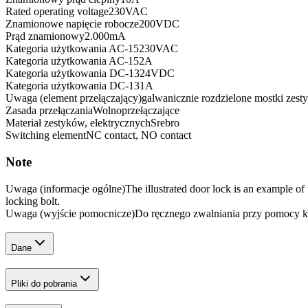
Rated operating voltage
230
VAC
Znamionowe napięcie robocze
200
VDC
Prąd znamionowy
2.000
mA
Kategoria użytkowania AC-15
230
VAC
Kategoria użytkowania AC-15
2
A
Kategoria​ użytkowania DC-13
24
VDC
Kategoria​ użytkowania DC-13
1
A
Uwaga (element przełączający)
galwanicznie rozdzielone mostki zes
Zasada przełączania
Wolnoprzełączające
Materiał zestyków, elektrycznych
Srebro
Switching element
NC contact, NO contact
Note
Uwaga (informacje ogólne)
The illustrated door lock is an example o
locking bolt.
Uwaga (wyjście pomocnicze)
Do ręcznego zwalniania przy pomocy k
Dane
Pliki do pobrania