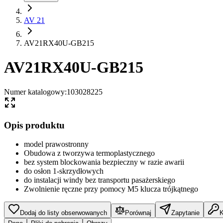
AV 21
AV21RX40U-GB215
AV21RX40U-GB215
Numer katalogowy
:
103028225
Opis produktu
model prawostronny
Obudowa z tworzywa termoplastycznego
bez system blockowania bezpieczny w razie awarii
do osłon 1-skrzydłowych
do instalacji windy bez transportu pasażerskiego
Zwolnienie ręczne przy pomocy M5 klucza trójkątnego
Dodaj do listy obserwowanych
Porównaj
Zapytanie
K