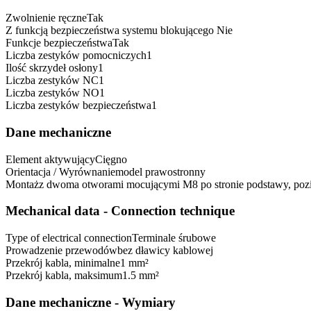
Zwolnienie ręczne
Tak
Z funkcją bezpieczeństwa systemu blokującego
Nie
Funkcje bezpieczeństwa
Tak
Liczba zestyków pomocniczych
1
Ilość skrzydeł osłony
1
Liczba zestyków NC
1
Liczba zestyków NO
1
Liczba zestyków bezpieczeństwa
1
Dane mechaniczne
Element aktywujący
Cięgno
Orientacja / Wyrównanie
model prawostronny
Montaż
z dwoma otworami mocującymi M8 po stronie podstawy, pozi
Mechanical data - Connection technique
Type of electrical connection
Terminale śrubowe
Prowadzenie przewodów
bez dławicy kablowej
Przekrój kabla, minimalne
1 mm²
Przekrój kabla, maksimum
1.5 mm²
Dane mechaniczne - Wymiary