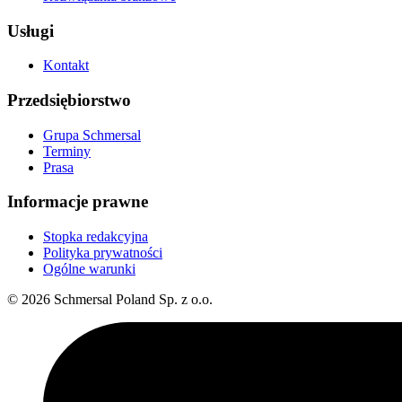
Usługi
Kontakt
Przedsiębiorstwo
Grupa Schmersal
Terminy
Prasa
Informacje prawne
Stopka redakcyjna
Polityka prywatności
Ogólne warunki
© 2026 Schmersal Poland Sp. z o.o.