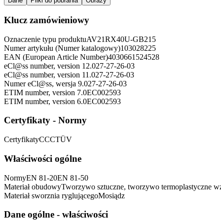
Dane
Pliki do pobrania
Obrazy
Klucz zamówieniowy
Oznaczenie typu produktu
AV21RX40U-GB215
Numer artykułu (Numer katalogowy)
103028225
EAN (European Article Number)
4030661524528
eCl@ss number, version 12.0
27-27-26-03
eCl@ss number, version 11.0
27-27-26-03
Numer eCl@ss, wersja 9.0
27-27-26-03
ETIM number, version 7.0
EC002593
ETIM number, version 6.0
EC002593
Certyfikaty - Normy
Certyfikaty
CCC
TÜV
Właściwości ogólne
Normy
EN 81-20
EN 81-50
Materiał obudowy
Tworzywo sztuczne, tworzywo​​ termoplastyczne​​ wz
Materiał sworznia ryglującego
Mosiądz
Dane ogólne - właściwości