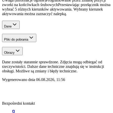
Uwaga (informacje ogólne)
Programowalne przez zmianę pozycji
zworki na końcówkach śrubowych
Przestawiając przełącznik można
wybrać 5 różnych kierunków aktywowania. Wybrany kierunek
aktywowania można zaznaczyć nalepką.
Dane
Pliki do pobrania
Obrazy
Dane zostały starannie sprawdzone. Zdjęcia mogą odbiegać od
rzeczywistości. Dalsze dane techniczne znajdują się w instrukcji
obsługi. Możliwe są zmiany i błędy techniczne.
Wygenerowano dnia
06.08.2026, 11:56
Bezpośredni kontakt