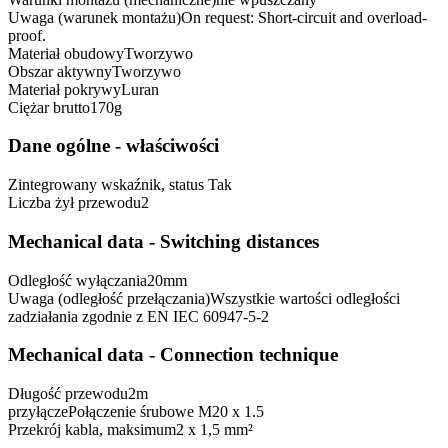
Uwaga (warunek montażu)
On request: Short-circuit and overload-
proof.
Materiał obudowy
Tworzywo
Obszar aktywny
Tworzywo
Materiał pokrywy
Luran
Ciężar brutto
170
g
Dane ogólne - właściwości
Zintegrowany wskaźnik, status
Tak
Liczba żył przewodu
2
Mechanical data - Switching distances
Odległość wyłączania
20
mm
Uwaga (odległość przełączania)
Wszystkie wartości odległości
zadziałania zgodnie z EN IEC 60947-5-2
Mechanical data - Connection technique
Długość przewodu
2
m
przyłącze
Połączenie śrubowe M20 x 1.5
Przekrój kabla, maksimum
2 x 1,5 mm²