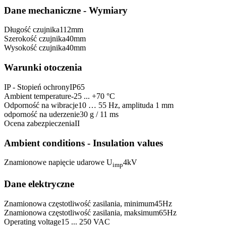
Dane mechaniczne - Wymiary
Długość czujnika
112
mm
Szerokość czujnika
40
mm
Wysokość czujnika
40
mm
Warunki otoczenia
IP - Stopień ochrony
IP65
Ambient temperature
-25 ... +70 °C
Odporność na wibracje
10 … 55 Hz, amplituda 1 mm
odporność na uderzenie
30 g / 11 ms
Ocena zabezpieczenia
II
Ambient conditions - Insulation values
Znamionowe napięcie udarowe U
4
kV
imp
Dane elektryczne
Znamionowa częstotliwość zasilania, minimum
45
Hz
Znamionowa częstotliwość zasilania, maksimum
65
Hz
Operating voltage
15 ... 250 VAC