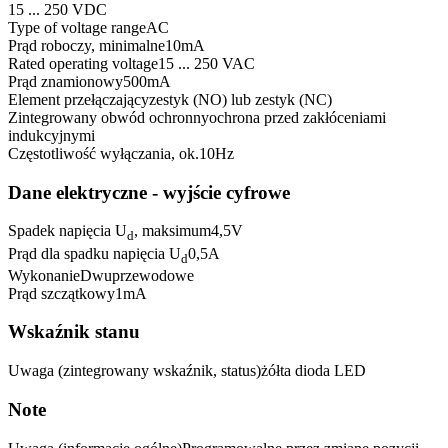
15 ... 250 VDC
Type of voltage range
AC
Prąd roboczy, minimalne
10
mA
Rated operating voltage
15 ... 250 VAC
Prąd znamionowy
500
mA
Element przełączający
zestyk (NO) lub zestyk (NC)
Zintegrowany obwód ochronny
ochrona przed zakłóceniami
indukcyjnymi
Częstotliwość wyłączania, ok.
10
Hz
Dane elektryczne - wyjście cyfrowe
Spadek napięcia U
, maksimum
4,5
V
d
Prąd dla spadku napięcia U
0,5
A
d
Wykonanie
Dwuprzewodowe
Prąd szczątkowy
1
mA
Wskaźnik stanu
Uwaga (zintegrowany wskaźnik, status)
żółta dioda LED
Note