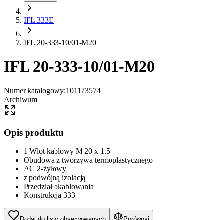
IFL 333E
IFL 20-333-10/01-M20
IFL 20-333-10/01-M20
Numer katalogowy
:
101173574
Archiwum
Opis produktu
1 Wlot kablowy M 20 x 1.5
Obudowa z tworzywa termoplastycznego
AC 2-żyłowy
z podwójną izolacją
Przedział okablowania
Konstrukcja 333
Dodaj do listy obserwowanych
Porównaj