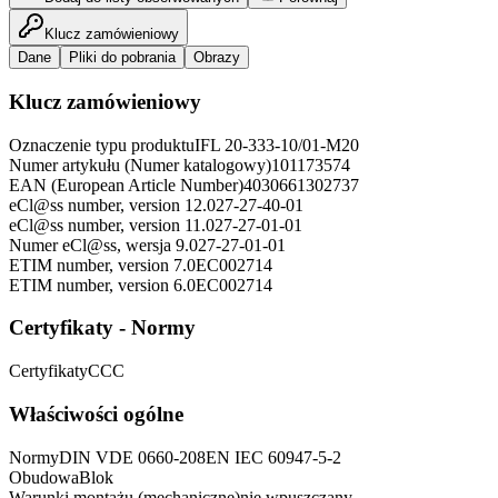
Klucz zamówieniowy
Dane
Pliki do pobrania
Obrazy
Klucz zamówieniowy
Oznaczenie typu produktu
IFL 20-333-10/01-M20
Numer artykułu (Numer katalogowy)
101173574
EAN (European Article Number)
4030661302737
eCl@ss number, version 12.0
27-27-40-01
eCl@ss number, version 11.0
27-27-01-01
Numer eCl@ss, wersja 9.0
27-27-01-01
ETIM number, version 7.0
EC002714
ETIM number, version 6.0
EC002714
Certyfikaty - Normy
Certyfikaty
CCC
Właściwości ogólne
Normy
DIN VDE 0660-208
EN IEC 60947-5-2
Obudowa
Blok
Warunki montażu (mechaniczne)
nie wpuszczany