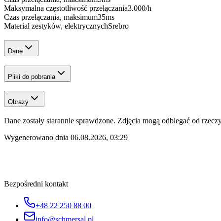
Maksymalna częstotliwość przełączania
3.000
/h
Czas przełączania, maksimum
35
ms
Materiał zestyków, elektrycznych
Srebro
Dane
Pliki do pobrania
Obrazy
Dane zostały starannie sprawdzone. Zdjęcia mogą odbiegać od rzeczyw
Wygenerowano dnia
06.08.2026, 03:29
Bezpośredni kontakt
+48 22 250 88 00
info@schmersal.pl