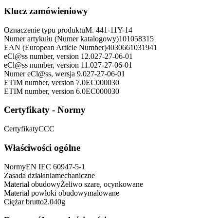
Klucz zamówieniowy
Oznaczenie typu produktu
M. 441-11Y-14
Numer artykułu (Numer katalogowy)
101058315
EAN (European Article Number)
4030661031941
eCl@ss number, version 12.0
27-27-06-01
eCl@ss number, version 11.0
27-27-06-01
Numer eCl@ss, wersja 9.0
27-27-06-01
ETIM number, version 7.0
EC000030
ETIM number, version 6.0
EC000030
Certyfikaty - Normy
Certyfikaty
CCC
Właściwości ogólne
Normy
EN IEC 60947-5-1
Zasada działania
mechaniczne
Materiał obudowy
Żeliwo szare, ocynkowane
Materiał powłoki obudowy
malowane
Ciężar brutto
2.040
g