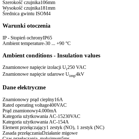
Szerokość czujnika
106
mm
Wysokość czujnika
181
mm
Średnica gwintu ISO
M4
Warunki otoczenia
IP - Stopień ochrony
IP65
Ambient temperature
-30 ... +90 °C
Ambient conditions - Insulation values
Znamionowe napięcie izolacji U
250 VAC
i
Znamionowe napięcie udarowe U
4
kV
imp
Dane elektryczne
Znamionowy prąd cieplny
16
A
Rated operating voltage
400
VAC
Prąd znamionowy
4.000
mA
Kategoria użytkowania AC-15
230
VAC
Kategoria użytkowania AC-15
4
A
Element przełączający
1 zestyk (NO), 1 zestyk (NC)
Zasada przełączania
Działanie migowe
Czas przełączania, maksimum
5
ms