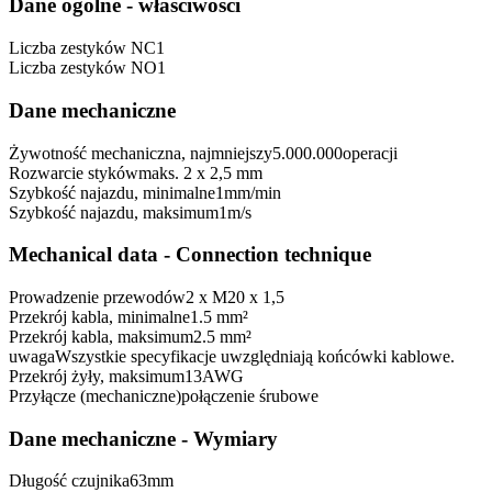
Dane ogólne - właściwości
Liczba zestyków NC
1
Liczba zestyków NO
1
Dane mechaniczne
Żywotność mechaniczna, najmniejszy
5.000.000
operacji
Rozwarcie styków
maks. 2 x 2,5 mm
Szybkość najazdu, minimalne
1
mm/min
Szybkość najazdu, maksimum
1
m/s
Mechanical data - Connection technique
Prowadzenie przewodów
2 x M20 x 1,5
Przekrój kabla, minimalne
1.5 mm²
Przekrój kabla, maksimum
2.5 mm²
uwaga
Wszystkie specyfikacje uwzględniają końcówki kablowe.
Przekrój żyły, maksimum
13
AWG
Przyłącze (mechaniczne)
połączenie śrubowe
Dane mechaniczne - Wymiary
Długość czujnika
63
mm