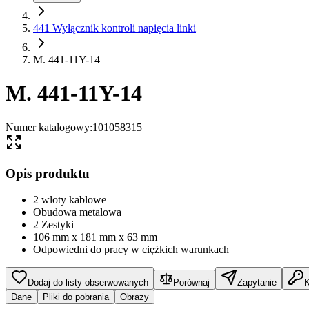
441 Wyłącznik kontroli napięcia linki
M. 441-11Y-14
M. 441-11Y-14
Numer katalogowy
:
101058315
Opis produktu
2 wloty kablowe
Obudowa metalowa
2 Zestyki
106 mm x 181 mm x 63 mm
Odpowiedni do pracy w ciężkich warunkach
Dodaj do listy obserwowanych
Porównaj
Zapytanie
K
Dane
Pliki do pobrania
Obrazy