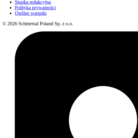
Stopka redakcyjna
Polityka prywatności
Ogólne warunki
© 2026 Schmersal Poland Sp. z o.o.