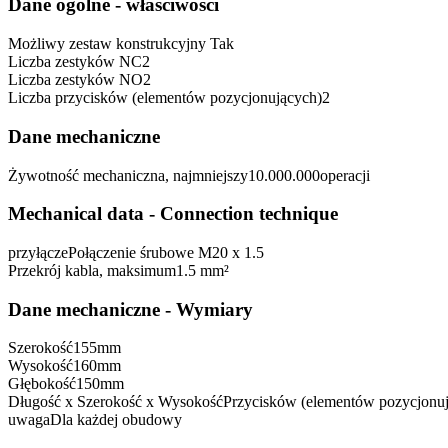
Dane ogólne - właściwości
Możliwy zestaw konstrukcyjny
Tak
Liczba zestyków NC
2
Liczba zestyków NO
2
Liczba przycisków (elementów pozycjonujących)
2
Dane mechaniczne
Żywotność mechaniczna, najmniejszy
10.000.000
operacji
Mechanical data - Connection technique
przyłącze
Połączenie śrubowe M20 x 1.5
Przekrój kabla, maksimum
1.5 mm²
Dane mechaniczne - Wymiary
Szerokość
155
mm
Wysokość
160
mm
Głębokość
150
mm
Długość x Szerokość x Wysokość
Przycisków (elementów pozycjonu
uwaga
Dla każdej obudowy