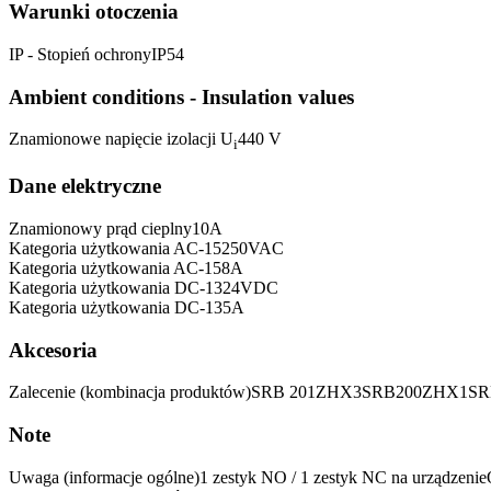
Warunki otoczenia
IP - Stopień ochrony
IP54
Ambient conditions - Insulation values
Znamionowe napięcie izolacji U
440 V
i
Dane elektryczne
Znamionowy prąd cieplny
10
A
Kategoria użytkowania AC-15
250
VAC
Kategoria użytkowania AC-15
8
A
Kategoria​ użytkowania DC-13
24
VDC
Kategoria​ użytkowania DC-13
5
A
Akcesoria
Zalecenie (kombinacja produktów)
SRB 201ZHX3
SRB200ZHX1
SR
Note
Uwaga (informacje ogólne)
1 zestyk NO / 1 zestyk NC na urządzenie