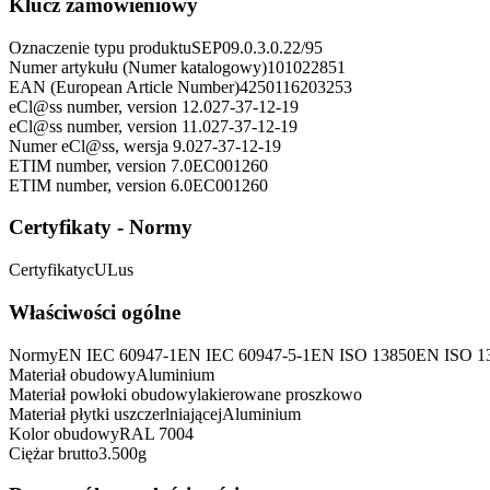
Klucz zamówieniowy
Oznaczenie typu produktu
SEP09.0.3.0.22/95
Numer artykułu (Numer katalogowy)
101022851
EAN (European Article Number)
4250116203253
eCl@ss number, version 12.0
27-37-12-19
eCl@ss number, version 11.0
27-37-12-19
Numer eCl@ss, wersja 9.0
27-37-12-19
ETIM number, version 7.0
EC001260
ETIM number, version 6.0
EC001260
Certyfikaty - Normy
Certyfikaty
cULus
Właściwości ogólne
Normy
EN IEC 60947-1
EN IEC 60947-5-1
EN ISO 13850
EN ISO 1
Materiał obudowy
Aluminium
Materiał powłoki obudowy
lakierowane proszkowo
Materiał płytki uszczerlniającej
Aluminium
Kolor obudowy
RAL 7004
Ciężar brutto
3.500
g