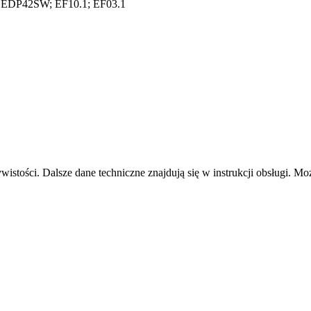
z: EDP42SW; EF10.1; EF03.1
istości. Dalsze dane techniczne znajdują się w instrukcji obsługi. Moż