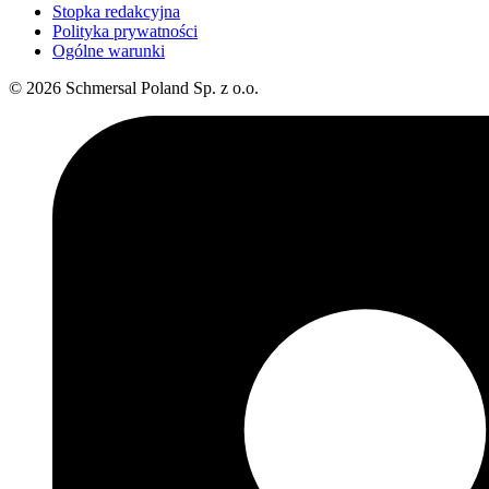
Stopka redakcyjna
Polityka prywatności
Ogólne warunki
© 2026 Schmersal Poland Sp. z o.o.