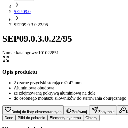
SEP 09.0
SEP09.0.3.0.22/95
SEP09.0.3.0.22/95
Numer katalogowy
:
101022851
Opis produktu
2 czarne przyciski sterujące Ø 42 mm
Aluminiowa obudowa
ze zdejmowaną pokrywą aluminiową na dole
do osobnego montażu siłowników do sterowania oburęcznego
Dodaj do listy obserwowanych
Porównaj
Zapytanie
K
Dane
Pliki do pobrania
Elementy systemu
Obrazy