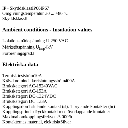
IP - Skyddsklass
IP66
IP67
Omgivningstemperatur
-30 ... +80 °C
Skyddsklass
II
Ambient conditions - Insulation values
Isolationsmärkspänning U
250 VAC
i
Märkstötspänning U
4
kV
imp
Föroreningsgrad
3
Elektriska data
Termisk testström
10
A
Krävd nominell kortslutningsström
400
A
Brukskategori AC-15
240
VAC
Brukskategori AC-15
3
A
Brukskategori DC-13
24
VDC
Brukskategori DC-13
3
A
Kopplingsdon
1 slutande kontakt (sl), 1 brytande kontakter (br)
Kopplingsprincip
Tryckkontakt med överlappande kontakter
Maximal omkopplingsfrekvens
5.000
/h
Kontakternas material, elektriskt
Silver