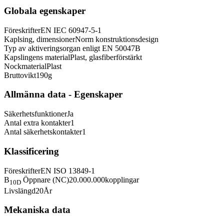
Globala egenskaper
Föreskrifter
EN IEC 60947-5-1
Kaplsing, dimensioner
Norm konstruktionsdesign
Typ av aktiveringsorgan enligt EN 50047
B
Kapslingens material
Plast, glasfiberförstärkt
Nockmaterial
Plast
Bruttovikt
190
g
Allmänna data - Egenskaper
Säkerhetsfunktioner
Ja
Antal extra kontakter
1
Antal säkerhetskontakter
1
Klassificering
Föreskrifter
EN ISO 13849-1
B
Öppnare (NC)
20.000.000
kopplingar
10D
Livslängd
20
År
Mekaniska data