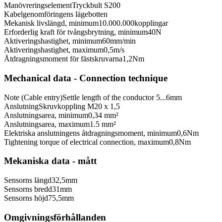
Manövreringselement
Tryckbult S200
Kabelgenomföringens läge
botten
Mekanisk livslängd, minimum
10.000.000
kopplingar
Erforderlig kraft för tvångsbrytning, minimum
40
N
Aktiveringshastighet, minimum
60
mm/min
Aktiveringshastighet, maximum
0,5
m/s
Åtdragningsmoment för fästskruvarna
1,2
Nm
Mechanical data - Connection technique
Note (Cable entry)
Settle length of the conductor 5...6mm
Anslutning
Skruvkoppling M20 x 1,5
Anslutningsarea, minimum
0,34 mm²
Anslutningsarea, maximum
1.5 mm²
Elektriska anslutningens åtdragningsmoment, minimum
0,6
Nm
Tightening torque of electrical connection, maximum
0,8
Nm
Mekaniska data - mått
Sensorns längd
32,5
mm
Sensorns bredd
31
mm
Sensorns höjd
75,5
mm
Omgivningsförhållanden