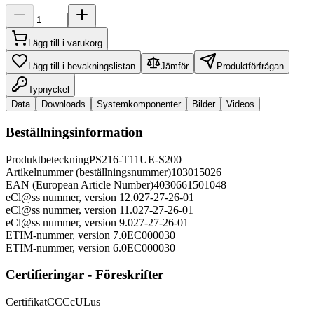
Lägg till i varukorg
Lägg till i bevakningslistan
Jämför
Produktförfrågan
Typnyckel
Data
Downloads
Systemkomponenter
Bilder
Videos
Beställningsinformation
Produktbeteckning
PS216-T11UE-S200
Artikelnummer (beställningsnummer)
103015026
EAN (European Article Number)
4030661501048
eCl@ss nummer, version 12.0
27-27-26-01
eCl@ss nummer, version 11.0
27-27-26-01
eCl@ss nummer, version 9.0
27-27-26-01
ETIM-nummer, version 7.0
EC000030
ETIM-nummer, version 6.0
EC000030
Certifieringar - Föreskrifter
Certifikat
CCC
cULus