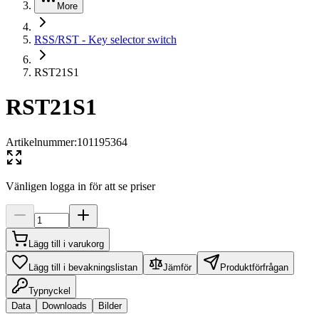
More
RSS/RST - Key selector switch
RST21S1
RST21S1
Artikelnummer
:
101195364
Vänligen logga in för att se priser
Lägg till i varukorg
Lägg till i bevakningslistan
Jämför
Produktförfrågan
Typnyckel
Data
Downloads
Bilder