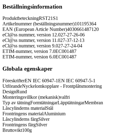
Beställningsinformation
Produktbeteckning
RST21S1
Artikelnummer (beställningsnummer)
101195364
EAN (European Article Number)
4030661487120
eCl@ss nummer, version 12.0
27-27-26-06
eCl@ss nummer, version 11.0
27-37-12-13
eCl@ss nummer, version 9.0
27-27-24-04
ETIM-nummer, version 7.0
EC001487
ETIM-nummer, version 6.0
EC001487
Globala egenskaper
Föreskrifter
EN IEC 60947-1
EN IEC 60947-5-1
Utförande
Nyckelomkopplare - Frontplåtsmontering
Design
Rund
Monteringsvillkor (mekanisk)
valfri
Typ av tätning
Formtätningar
Läpptätningar
Membran
Låscylinderns material
Stål
Frontringens material
Aluminium
Låscylinderns färg
Silver
Frontringens färg
Silver
Bruttovikt
100
g