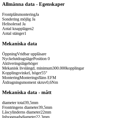
Allmänna data - Egenskaper
Frontplåtsmontering
Ja
Sondering möjlig
Ja
Helisolerad
Ja
Antal knapplägen
2
Antal stänger
1
Mekaniska data
Öppning
Vridbar upplåsare
Nyckelutdragsläge
Position 0
Aktiveringsläge
höger
Mekanisk livslängd, minimum
300.000
kopplingar
Kopplingsvinkel, höger
55
°
Montering
Monteringsfläns EFM
Åtdragningsmoment skruv
0,6
Nm
Mekaniska data - mått
diameter total
39,5
mm
Frontringens diameter
39,5
mm
Låscylinderns diameter
22
mm
Inbyggnadsdiameter
22,3
mm