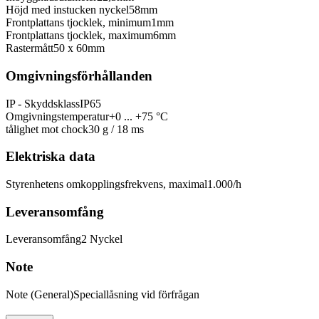
Höjd med instucken nyckel
58
mm
Frontplattans tjocklek, minimum
1
mm
Frontplattans tjocklek, maximum
6
mm
Rastermått
50 x 60
mm
Omgivningsförhållanden
IP - Skyddsklass
IP65
Omgivningstemperatur
+0 ... +75 °C
tålighet mot chock
30 g / 18 ms
Elektriska data
Styrenhetens omkopplingsfrekvens, maximal
1.000
/h
Leveransomfång
Leveransomfång
2 Nyckel
Note
Note (General)
Speciallåsning vid förfrågan