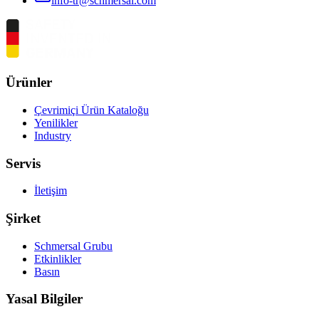
info-tr@schmersal.com
Ürünler
Çevrimiçi Ürün Kataloğu
Yenilikler
Industry
Servis
İletişim
Şirket
Schmersal Grubu
Etkinlikler
Basın
Yasal Bilgiler