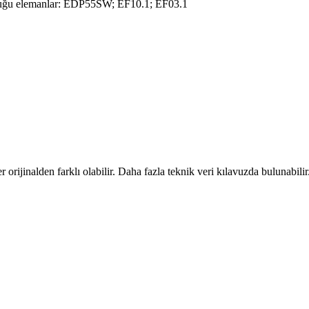
uğu elemanlar: EDP55SW; EF10.1; EF03.1
er orijinalden farklı olabilir. Daha fazla teknik veri kılavuzda bulunabilir