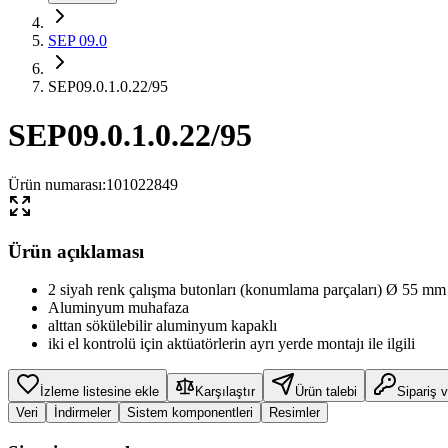
SEP 09.0
SEP09.0.1.0.22/95
SEP09.0.1.0.22/95
Ürün numarası
:
101022849
Ürün açıklaması
2 siyah renk çalışma butonları (konumlama parçaları) Ø 55 mm
Aluminyum muhafaza
alttan sökülebilir aluminyum kapaklı
iki el kontrolü için aktüatörlerin ayrı yerde montajı ile ilgili
İzleme listesine ekle
Karşılaştır
Ürün talebi
Sipariş 
Veri
İndirmeler
Sistem komponentleri
Resimler