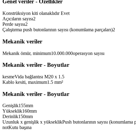
Genel veriler - Özellikler
Konstrüksiyon kiti olanaklıdır
Evet
Açıcıların sayısı
2
Perde sayısı
2
Çalıştırma push butonlarının sayısı (konumlama parçaları)
2
Mekanik veriler
Mekanik ömür, minimum
10.000.000
operasyon sayısı
Mekanik veriler - Boyutlar
kesme
Vida bağlantısı M20 x 1.5
Kablo kesiti, maximum
1.5 mm²
Mekanik veriler - Boyutlar
Genişlik
155
mm
Yükseklik
160
mm
Derinlik
150
mm
Uzunluk x genişlik x yükseklik
Push butonlarının sayısı (konumlama p
not
Kutu başına