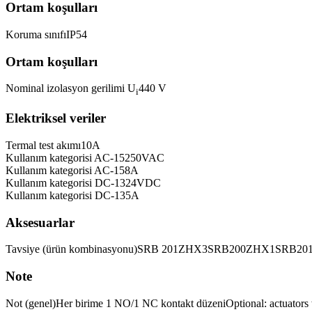
Ortam koşulları
Koruma sınıfı
IP54
Ortam koşulları
Nominal izolasyon gerilimi U
440 V
i
Elektriksel veriler
Termal test akımı
10
A
Kullanım kategorisi AC-15
250
VAC
Kullanım kategorisi AC-15
8
A
Kullanım kategorisi DC-13
24
VDC
Kullanım kategorisi DC-13
5
A
Aksesuarlar
Tavsiye (ürün kombinasyonu)
SRB 201ZHX3
SRB200ZHX1
SRB20
Note
Not (genel)
Her birime 1 NO/1 NC kontakt düzeni
Optional: actuators