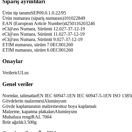
Sipariş ayrıntıları
Ürün tip tanımı
SEP09.0.1.0.22/95
Ürün numarası (sipariş numarası)
101022849
EAN (European Article Number)
4250116203246
eCl@ass Numara, Sürümü 12.0
27-37-12-19
eCl@ass Numara, Sürümü 11.0
27-37-12-19
eCl@ass Numara, Sürümü 9.0
27-37-12-19
ETIM numarası, sürüm 7.0
EC001260
ETIM numarası, sürüm 6.0
EC001260
Onaylar
Verileri
cULus
Genel veriler
Normlar, talimatlar
EN IEC 60947-1
EN IEC 60947-5-1
EN ISO 1385
Gövdelerin malzemesi
Aluminyum
Gövde kaplamasının malzemesi
toz boya kaplamalı
Malzeme, kapatma plakaları
Aluminyum
Muhafaza rengi
RAL 7004
Brüt ağırlık
3.500
g