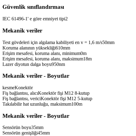
Güvenlik sınıflandırması
IEC 61496-1' e göre emniyet tipi
2
Mekanik veriler
Test gövdeleri için algılama kabiliyeti en v = 1,6 m/s
50
mm
Koruma alanının yüksekliği
610
mm
Erişim mesafesi, koruma alanı, minimum
0
m
Erişim mesafesi, koruma alanı, maksimum
18
m
Lazer diyotun dalga boyu
950
nm
Mekanik veriler - Boyutlar
kesme
Konektör
Fiş bağlantısı, alıcı
Konektör fişi M12 8-kutup
Fiş bağlantısı, verici
Konektör fişi M12 5-kutup
Takılabilir hat uzunluğu, maksimum
100
m
Mekanik veriler - Boyutlar
Sensörün boyu
35
mm
Sensörün genişliği
45
mm