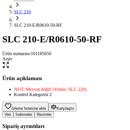
SLC 210
SLC 210-E/R0610-50-RF
SLC 210-E/R0610-50-RF
Ürün numarası
:
101185650
Arşiv
Ürün açıklaması
NOT: Mevcut değil! (Yerine: SLC 220)
Kontrol Kategorisi 2
İzleme listesine ekle
Karşılaştır
Veri
İndirmeler
Resimler
Sipariş ayrıntıları