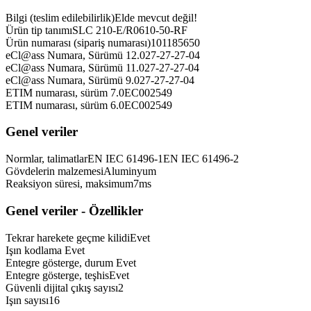
Bilgi (teslim edilebilirlik)
Elde mevcut değil!
Ürün tip tanımı
SLC 210-E/R0610-50-RF
Ürün numarası (sipariş numarası)
101185650
eCl@ass Numara, Sürümü 12.0
27-27-27-04
eCl@ass Numara, Sürümü 11.0
27-27-27-04
eCl@ass Numara, Sürümü 9.0
27-27-27-04
ETIM numarası, sürüm 7.0
EC002549
ETIM numarası, sürüm 6.0
EC002549
Genel veriler
Normlar, talimatlar
EN IEC 61496-1
EN IEC 61496-2
Gövdelerin malzemesi
Aluminyum
Reaksiyon süresi, maksimum
7
ms
Genel veriler - Özellikler
Tekrar harekete geçme kilidi
Evet
Işın kodlama
Evet
Entegre gösterge, durum
Evet
Entegre gösterge, teşhis
Evet
Güvenli dijital çıkış sayısı
2
Işın sayısı
16