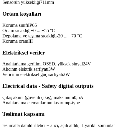
Sensörün yüksekliği
711
mm
Ortam koşulları
Koruma sınıfı
IP65
Ortam sıcaklığı
+0 ... +55 °C
Depolama ve taşıma sıcaklığı
-20 ... +70 °C
Koruma oranı
III
Elektriksel veriler
Anahtarlama gerilimi OSSD, yüksek sinyal
24
V
Alıcının elektrik sarfiyatı
3
W
Vericinin elektriksel güç sarfiyatı
2
W
Electrical data - Safety digital outputs
Çıkış akımı (güvenli çıkış), maksimum
0,5
A
Anahtarlama elemanlarının tasarımı
p-type
Teslimat kapsamı
teslimatta dahildir
İletici + alıcı, açılı altlık, T-yarıklı somunlar