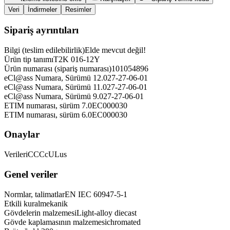
Veri
İndirmeler
Resimler
Sipariş ayrıntıları
Bilgi (teslim edilebilirlik)
Elde mevcut değil!
Ürün tip tanımı
T2K 016-12Y
Ürün numarası (sipariş numarası)
101054896
eCl@ass Numara, Sürümü 12.0
27-27-06-01
eCl@ass Numara, Sürümü 11.0
27-27-06-01
eCl@ass Numara, Sürümü 9.0
27-27-06-01
ETIM numarası, sürüm 7.0
EC000030
ETIM numarası, sürüm 6.0
EC000030
Onaylar
Verileri
CCC
cULus
Genel veriler
Normlar, talimatlar
EN IEC 60947-5-1
Etkili kural
mekanik
Gövdelerin malzemesi
Light-alloy diecast
Gövde kaplamasının malzemesi
chromated