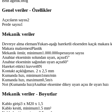
Brüt ağırlık
380
g
Genel veriler - Özellikler
Açıcıların sayısı
2
Perde sayısı
1
Mekanik veriler
Devreye alma elemanı
Yukarı-aşağı hareketli eksenden kaçık makara 
Makara malzemesi
Plastik
Mekanik ömür, minimum
1.000.000
operasyon sayısı
Anahtar ekseninin solundan uyarı, açısı
45
°
Anahtar ekseninin sağından uyarı açısı
60
°
Hareket ettirici kuvvet
8
N
Kontakt açıklığı
max. 2 x 2,5 mm
Kumanda hızı, minimum
1
mm/min
Kumanda hızı, maximum
0,5
m/s
Not (Kumanda hızı)
Anahtar eksenine dikey uyarı açısı ile uyarı hızı
Mekanik veriler - Boyutlar
Kablo girişi
3 x M20 x 1,5
Kablo kesiti, minimum
1.5 mm²