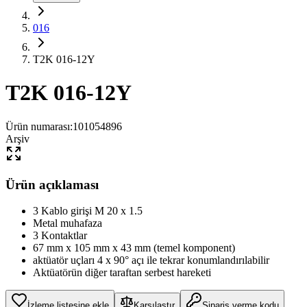
016
T2K 016-12Y
T2K 016-12Y
Ürün numarası
:
101054896
Arşiv
Ürün açıklaması
3 Kablo girişi M 20 x 1.5
Metal muhafaza
3 Kontaktlar
67 mm x 105 mm x 43 mm (temel komponent)
aktüatör uçları 4 x 90° açı ile tekrar konumlandırılabilir
Aktüatörün diğer taraftan serbest hareketi
İzleme listesine ekle
Karşılaştır
Sipariş verme kodu