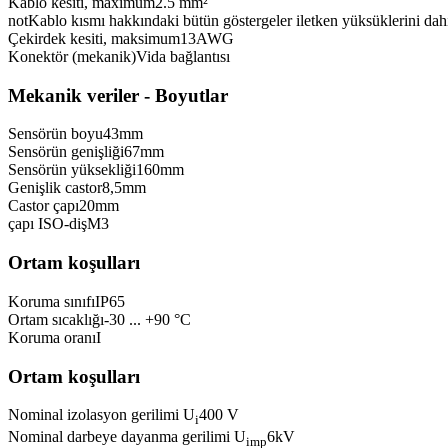
Kablo kesiti, maximum
2.5 mm²
not
Kablo kısmı hakkındaki bütün göstergeler iletken yüksüklerini dahi
Çekirdek kesiti, maksimum
13
AWG
Konektör (mekanik)
Vida bağlantısı
Mekanik veriler - Boyutlar
Sensörün boyu
43
mm
Sensörün genişliği
67
mm
Sensörün yüksekliği
160
mm
Genişlik castor
8,5
mm
Castor çapı
20
mm
çapı ISO-diş
M3
Ortam koşulları
Koruma sınıfı
IP65
Ortam sıcaklığı
-30 ... +90 °C
Koruma oranı
I
Ortam koşulları
Nominal izolasyon gerilimi U
400 V
i
Nominal darbeye dayanma gerilimi U
6
kV
imp