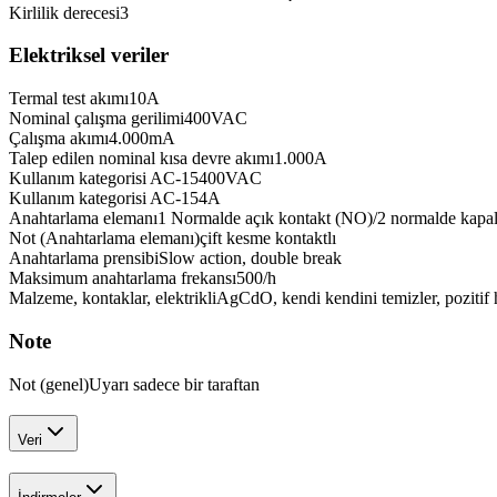
Kirlilik derecesi
3
Elektriksel veriler
Termal test akımı
10
A
Nominal çalışma gerilimi
400
VAC
Çalışma akımı
4.000
mA
Talep edilen nominal kısa devre akımı
1.000
A
Kullanım kategorisi AC-15
400
VAC
Kullanım kategorisi AC-15
4
A
Anahtarlama elemanı
1 Normalde açık kontakt (NO)/2 normalde kapal
Not (Anahtarlama elemanı)
çift kesme kontaktlı
Anahtarlama prensibi
Slow action, double break
Maksimum anahtarlama frekansı
500
/h
Malzeme, kontaklar, elektrikli
AgCdO, kendi kendini temizler, pozitif 
Note
Not (genel)
Uyarı sadece bir taraftan
Veri