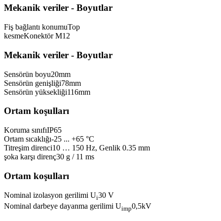
Mekanik veriler - Boyutlar
Fiş bağlantı konumu
Top
kesme
Konektör M12
Mekanik veriler - Boyutlar
Sensörün boyu
20
mm
Sensörün genişliği
78
mm
Sensörün yüksekliği
116
mm
Ortam koşulları
Koruma sınıfı
IP65
Ortam sıcaklığı
-25 ... +65 °C
Titreşim direnci
10 … 150 Hz, Genlik 0.35 mm
şoka karşı direnç
30 g / 11 ms
Ortam koşulları
Nominal izolasyon gerilimi U
30 V
i
Nominal darbeye dayanma gerilimi U
0,5
kV
imp