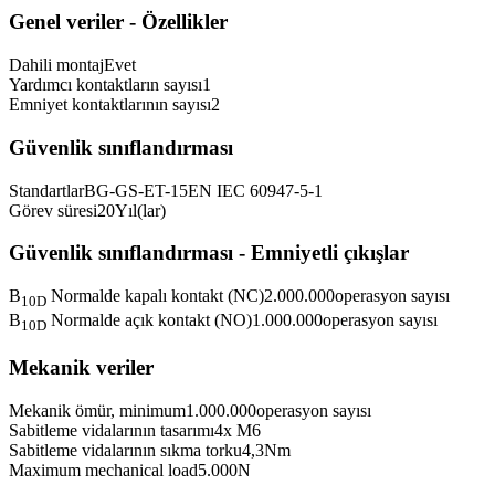
Genel veriler - Özellikler
Dahili montaj
Evet
Yardımcı kontaktların sayısı
1
Emniyet kontaktlarının sayısı
2
Güvenlik sınıflandırması
Standartlar
BG-GS-ET-15
EN IEC 60947-5-1
Görev süresi
20
Yıl(lar)
Güvenlik sınıflandırması - Emniyetli çıkışlar
B
Normalde kapalı kontakt (NC)
2.000.000
operasyon sayısı
10D
B
Normalde açık kontakt (NO)
1.000.000
operasyon sayısı
10D
Mekanik veriler
Mekanik ömür, minimum
1.000.000
operasyon sayısı
Sabitleme vidalarının tasarımı
4x M6
Sabitleme vidalarının sıkma torku
4,3
Nm
Maximum mechanical load
5.000
N