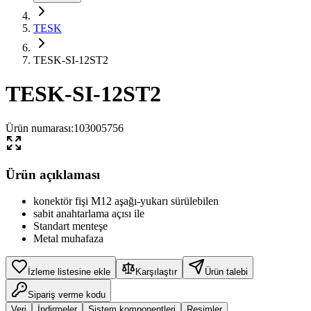
TESK
TESK-SI-12ST2
TESK-SI-12ST2
Ürün numarası
:
103005756
Ürün açıklaması
konektör fişi M12 aşağı-yukarı sürülebilen
sabit anahtarlama açısı ile
Standart menteşe
Metal muhafaza
İzleme listesine ekle
Karşılaştır
Ürün talebi
Sipariş verme kodu
Veri
İndirmeler
Sistem komponentleri
Resimler