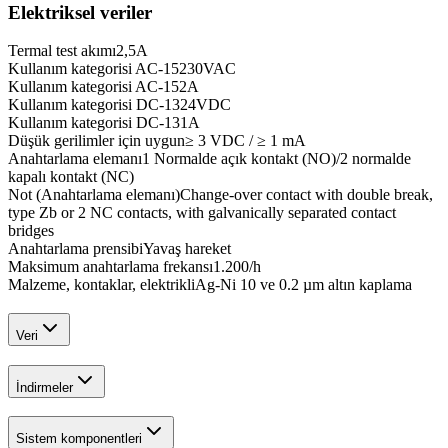
Elektriksel veriler
Termal test akımı
2,5
A
Kullanım kategorisi AC-15
230
VAC
Kullanım kategorisi AC-15
2
A
Kullanım kategorisi DC-13
24
VDC
Kullanım kategorisi DC-13
1
A
Düşük gerilimler için uygun
≥ 3 VDC / ≥ 1 mA
Anahtarlama elemanı
1 Normalde açık kontakt (NO)/2 normalde
kapalı kontakt (NC)
Not (Anahtarlama elemanı)
Change-over contact with double break,
type Zb or 2 NC contacts, with galvanically separated contact
bridges
Anahtarlama prensibi
Yavaş hareket
Maksimum anahtarlama frekansı
1.200
/h
Malzeme, kontaklar, elektrikli
Ag-Ni 10 ve 0.2 µm altın kaplama
Veri
İndirmeler
Sistem komponentleri