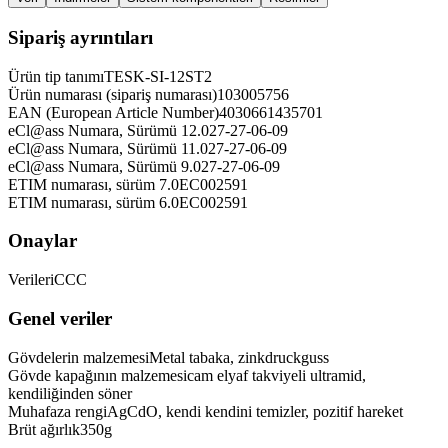
Sipariş ayrıntıları
Ürün tip tanımı
TESK-SI-12ST2
Ürün numarası (sipariş numarası)
103005756
EAN (European Article Number)
4030661435701
eCl@ass Numara, Sürümü 12.0
27-27-06-09
eCl@ass Numara, Sürümü 11.0
27-27-06-09
eCl@ass Numara, Sürümü 9.0
27-27-06-09
ETIM numarası, sürüm 7.0
EC002591
ETIM numarası, sürüm 6.0
EC002591
Onaylar
Verileri
CCC
Genel veriler
Gövdelerin malzemesi
Metal tabaka, zinkdruckguss
Gövde kapağının malzemesi
cam elyaf takviyeli ultramid,
kendiliğinden söner
Muhafaza rengi
AgCdO, kendi kendini temizler, pozitif hareket
Brüt ağırlık
350
g