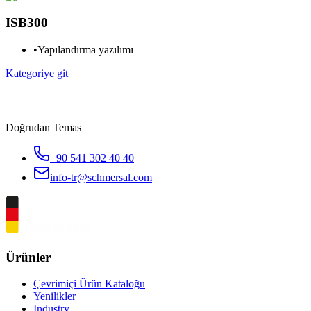
ISB300
•
Yapılandırma yazılımı
Kategoriye git
Doğrudan Temas
+90 541 302 40 40
info-tr@schmersal.com
Ürünler
Çevrimiçi Ürün Kataloğu
Yenilikler
Industry