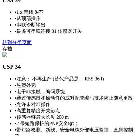
CSS 34
•
1 x 带线 8-芯
•
从顶部操作
•
串联诊断输出
•
最多可串联连接 31 传感器开关
转到分类页面
存档
CSP 34
•
注意： 不再生产 (替代产品是： RSS 36 I)
•
热塑外壳
•
电子非接触，编码系统
•
通过传感器和操动件的成对配套编码技术防止随意更改
•
允许未对准操作
•
高重复精度开关触点
•
传感器链最大长度 200 m
•
2 带短路保护的PNP安全输出
•
带短路检测、断线、安全电缆外部电压监控，直到控制