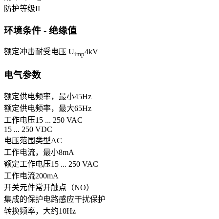
防护等级
II
环境条件 - 绝缘值
额定冲击耐受电压 U
4
kV
imp
电气参数
额定供电频率，最小
45
Hz
额定供电频率，最大
65
Hz
工作电压
15 ... 250 VAC
15 ... 250 VDC
电压范围类型
AC
工作电流，最小
8
mA
额定工作电压
15 ... 250 VAC
工作电流
200
mA
开关元件
常开触点（NO）
集成的保护电路
感应干扰保护
转换频率，大约
10
Hz