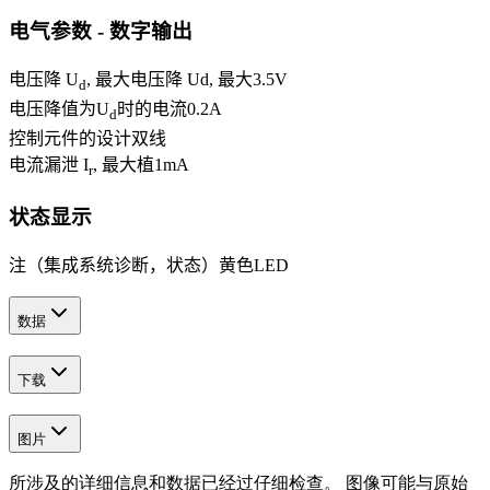
电气参数 - 数字输出
电压降 U
, 最大电压降 Ud, 最大
3.5
V
d
电压降值为U
时的电流
0.2
A
d
控制元件的设计
双线
电流漏泄 I
, 最大植
1
mA
r
状态显示
注（集成系统诊断，状态）
黄色LED
数据
下载
图片
所涉及的详细信息和数据已经过仔细检查。 图像可能与原始