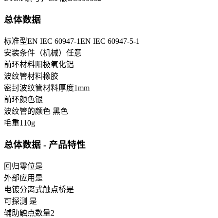
总体数据
标准型
EN IEC 60947-1
EN IEC 60947-5-1
安装条件（机械）
任意
前环材料
阳极氧化铝
波纹管材料
橡胶
密封波纹管材料厚度
1
mm
前环颜色
银
波纹管的颜色
黑色
毛重
110
g
总体数据 - 产品特性
回归零位
是
外部应用
是
电镀分离式触点桥
是
可探测
是
辅助触点数量
2