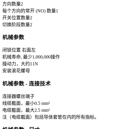
方向数量
2
每个方向的常开 (NO) 数量
1
开关位置数量
2
切换阶段数量
2
机械参数
闭锁位置
右面
左
机械寿命, 最少
1,000,000
操作
操动力，大约
11
N
安装
滚花螺母
机械参数 - 连接技术
连接器
螺丝端子
线缆截面，最小
0.5 mm²
电缆截面，最大
2.5 mm²
注（电缆截面）
包括导体套管在内的所有指标。