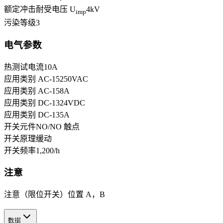
额定冲击耐受电压 U
4
kV
imp
污染等级
3
电气参数
热测试电流
10
A
应用类别 AC-15
250
VAC
应用类别 AC-15
8
A
应用类别 DC-13
24
VDC
应用类别 DC-13
5
A
开关元件
NO/NO 触点
开关原理
缓动
开关频率
1,200
/h
注意
注意（限位开关）
位置 A，B
数据