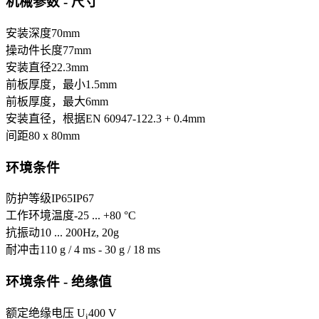
机械参数 - 尺寸
安装深度
70
mm
操动件长度
77
mm
安装直径
22.3
mm
前板厚度，最小
1.5
mm
前板厚度，最大
6
mm
安装直径，根据EN 60947-1
22.3 + 0.4
mm
间距
80 x 80
mm
环境条件
防护等级
IP65
IP67
工作环境温度
-25 ... +80 °C
抗振动
10 ... 200Hz, 20g
耐冲击
110 g / 4 ms - 30 g / 18 ms
环境条件 - 绝缘值
额定绝缘电压 U
400 V
i