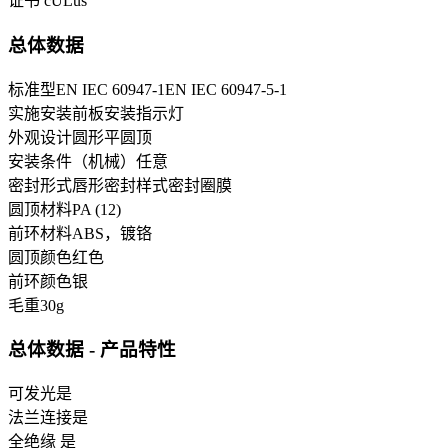
证书
cULus
总体数据
标准型
EN IEC 60947-1
EN IEC 60947-5-1
实施安装
前板安装
指示灯
外观设计
圆形
平圆顶
安装条件（机械）
任意
密封形式
唇形密封
样式密封圈
膜
圆顶材料
PA (12)
前环材料
ABS，镀铬
圆顶颜色
红色
前环颜色
银
毛重
30
g
总体数据 - 产品特性
可发光
是
法兰连接
是
全绝缘
是