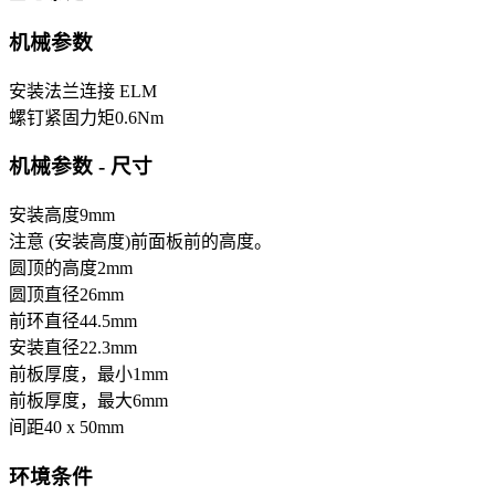
机械参数
安装
法兰连接 ELM
螺钉紧固力矩
0.6
Nm
机械参数 - 尺寸
安装高度
9
mm
注意 (安装高度)
前面板前的高度。
圆顶的高度
2
mm
圆顶直径
26
mm
前环直径
44.5
mm
安装直径
22.3
mm
前板厚度，最小
1
mm
前板厚度，最大
6
mm
间距
40 x 50
mm
环境条件