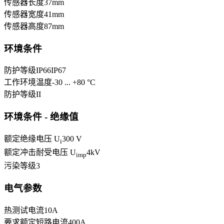
传感器长度
37
mm
传感器宽度
41
mm
传感器高度
87
mm
环境条件
防护等级
IP66
IP67
工作环境温度
-30 ... +80 °C
防护等级
II
环境条件 - 绝缘值
额定绝缘电压 U
300 V
i
额定冲击耐受电压 U
4
kV
imp
污染等级
3
电气参数
热测试电流
10
A
要求额定短路电流
400
A