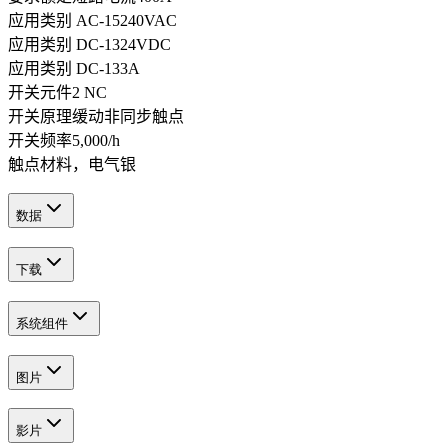
应用类别 AC-15
240
VAC
应用类别 DC-13
24
VDC
应用类别 DC-13
3
A
开关元件
2 NC
开关原理
缓动
非同步触点
开关频率
5,000
/h
触点材料，电气
银
数据
下载
系统组件
图片
影片