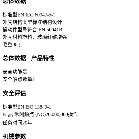
总体数据
标准型
EN IEC 60947-5-1
外壳结构类型
标准结构设计
操动件型号符合 EN 50041
B
外壳材料
塑料，玻璃纤维增强
毛重
96
g
总体数据 - 产品特性
安全功能
是
安全触点数量
2
安全评估
标准型
EN ISO 13849-1
B
常闭触点 (NC)
20,000,000
操作
10D
任务时间
20
年
机械参数