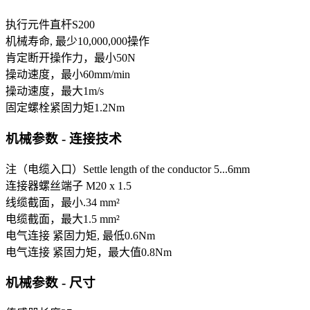
执行元件
直杆S200
机械寿命, 最少
10,000,000
操作
肯定断开操作力，最小
50
N
操动速度，最小
60
mm/min
操动速度，最大
1
m/s
固定螺栓紧固力矩
1.2
Nm
机械参数 - 连接技术
注（电缆入口）
Settle length of the conductor 5...6mm
连接器
螺丝端子 M20 x 1.5
线缆截面，最小
.34 mm²
电缆截面，最大
1.5 mm²
电气连接 紧固力矩, 最低
0.6
Nm
电气连接 紧固力矩，最大值
0.8
Nm
机械参数 - 尺寸