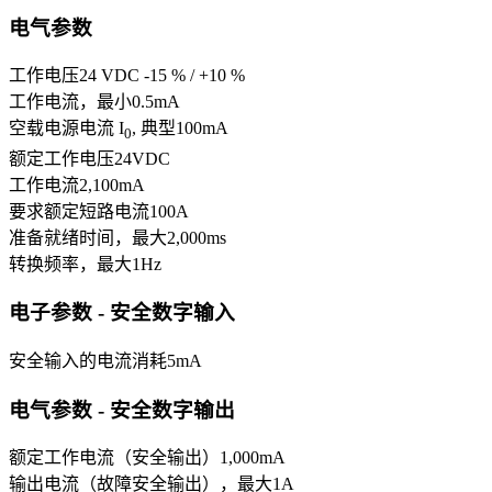
电气参数
工作电压
24 VDC -15 % / +10 %
工作电流，最小
0.5
mA
空载电源电流 I
, 典型
100
mA
0
额定工作电压
24
VDC
工作电流
2,100
mA
要求额定短路电流
100
A
准备就绪时间，最大
2,000
ms
转换频率，最大
1
Hz
电子参数 - 安全数字输入
安全输入的电流消耗
5
mA
电气参数 - 安全数字输出
额定工作电流（安全输出）
1,000
mA
输出电流（故障安全输出），最大
1
A