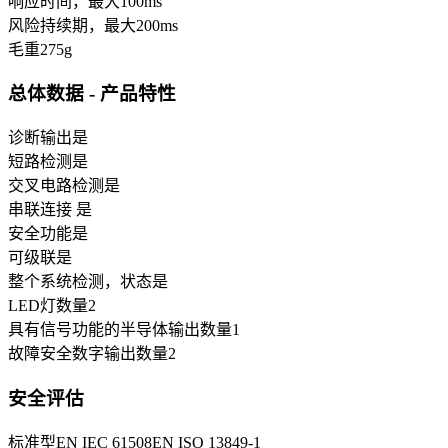
响应时间，最大
100
ms
风险持续期，最大
200
ms
毛重
275
g
总体数据 - 产品特性
诊断输出
是
短路检测
是
交叉电路检测
是
串联连接
是
安全功能
是
可级联
是
整个系统检测，状态
是
LED灯数量
2
具有信号功能的半导体输出数量
1
故障安全数字输出数量
2
安全评估
标准型
EN IEC 61508
EN ISO 13849-1