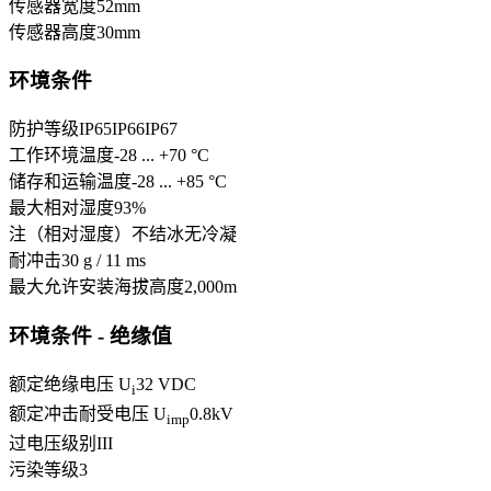
传感器宽度
52
mm
传感器高度
30
mm
环境条件
防护等级
IP65
IP66
IP67
工作环境温度
-28 ... +70 °C
储存和运输温度
-28 ... +85 °C
最大相对湿度
93
%
注（相对湿度）
不结冰
无冷凝
耐冲击
30 g / 11 ms
最大允许安装海拔高度
2,000
m
环境条件 - 绝缘值
额定绝缘电压 U
32 VDC
i
额定冲击耐受电压 U
0.8
kV
imp
过电压级别
III
污染等级
3