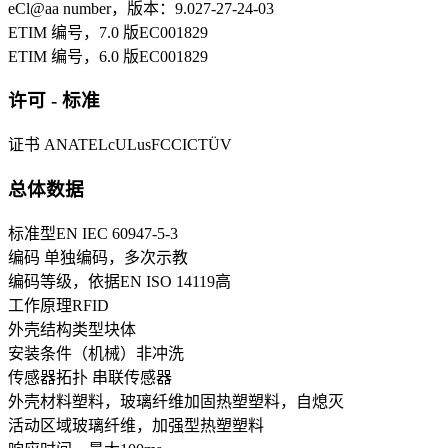
eCl@aa number，版本：9.0
27-27-24-03
ETIM 编号，7.0 版
EC001829
ETIM 编号，6.0 版
EC001829
许可 - 标准
证书
ANATEL
cULus
FCC
IC
TÜV
总体数据
标准型
EN IEC 60947-5-3
编码
单独编码，多次示教
编码等级，依据EN ISO 14119
高
工作原理
RFID
外壳结构类型
块体
安装条件（机械）
非冲洗
传感器拓扑
串联传感器
外壳材料
塑料，玻璃纤维加固热塑塑料，自熄灭
活动区域
玻璃纤维，加强型热塑塑料