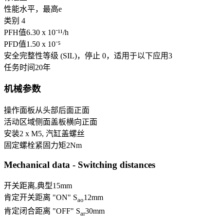
性能水平，最高
e
类别
4
PFH值
6.30 x 10⁻¹¹
/h
PFD值
1.50 x 10⁻⁵
安全完整性等级 (SIL)，停止 0，适用于以下应用
3
任务时间
20
年
机械参数
操作面板
从头部
后面
正面
活动区域
侧面盖板
横向
正面
安装
2 x M5, 汽缸盖螺丝
固定螺栓紧固力矩
2
Nm
Mechanical data - Switching distances
开关距离,典型
15
mm
肯定开关距离 "ON" S
12
mm
ao
肯定闭合距离 "OFF" S
30
mm
ar