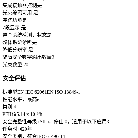
集成接触器控制
是
光束编码可用
是
冲洗功能
是
7段显示
是
整个系统检测，状态
是
整体系统诊断
是
降低分辨率
是
故障安全数字输出数量
2
光束数量
20
安全评估
标准型
EN IEC 62061
EN ISO 13849-1
性能水平，最高
e
类别
4
PFH值
5.14 x 10⁻⁹
/h
安全完整性等级 (SIL)，停止 0，适用于以下应用
3
任务时间
20
年
安全类别，符合IEC 61496-1
4