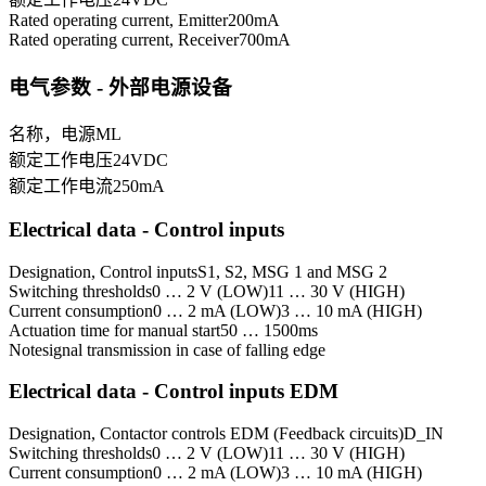
Rated operating current, Emitter
200
mA
Rated operating current, Receiver
700
mA
电气参数 - 外部电源设备
名称，电源
ML
额定工作电压
24
VDC
额定工作电流
250
mA
Electrical data - Control inputs
Designation, Control inputs
S1, S2, MSG 1 and MSG 2
Switching thresholds
0 … 2 V (LOW)
11 … 30 V (HIGH)
Current consumption
0 … 2 mA (LOW)
3 … 10 mA (HIGH)
Actuation time for manual start
50 … 1500
ms
Note
signal transmission in case of falling edge
Electrical data - Control inputs EDM
Designation, Contactor controls EDM (Feedback circuits)
D_IN
Switching thresholds
0 … 2 V (LOW)
11 … 30 V (HIGH)
Current consumption
0 … 2 mA (LOW)
3 … 10 mA (HIGH)