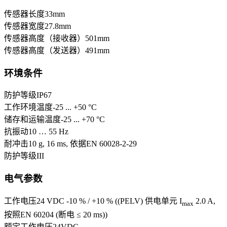
传感器长度
33
mm
传感器宽度
27.8
mm
传感器高度（接收器）
501
mm
传感器高度（发送器）
491
mm
环境条件
防护等级
IP67
工作环境温度
-25 ... +50 °C
储存和运输温度
-25 ... +70 °C
抗振动
10 … 55 Hz
耐冲击
10 g, 16 ms, 依据EN 60028-2-29
防护等级
III
电气参数
工作电压
24 VDC -10 % / +10 % ((PELV) 供电单元 I
2.0 A,
max
按照EN 60204 (断电 ≤ 20 ms))
额定工作电压
24
VDC