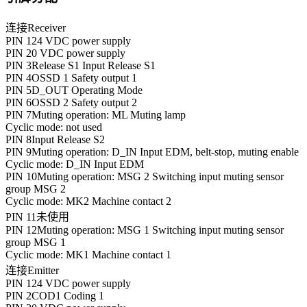
连接
Receiver
PIN 1
24 VDC power supply
PIN 2
0 VDC power supply
PIN 3
Release S1 Input Release S1
PIN 4
OSSD 1 Safety output 1
PIN 5
D_OUT Operating Mode
PIN 6
OSSD 2 Safety output 2
PIN 7
Muting operation: ML Muting lamp
Cyclic mode: not used
PIN 8
Input Release S2
PIN 9
Muting operation: D_IN Input EDM, belt-stop, muting enable
Cyclic mode: D_IN Input EDM
PIN 10
Muting operation: MSG 2 Switching input muting sensor
group MSG 2
Cyclic mode: MK2 Machine contact 2
PIN 11
未使用
PIN 12
Muting operation: MSG 1 Switching input muting sensor
group MSG 1
Cyclic mode: MK1 Machine contact 1
连接
Emitter
PIN 1
24 VDC power supply
PIN 2
COD1 Coding 1