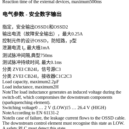
Reaction time of the external devices, maximum
500
ms
电气参数 - 安全数字输出
指定，安全输出
OSSD1和OSSD2
输出电流（故障安全输出），最大
0.25
A
控制元件的设计
OSSD，防短路，p型
泄漏电流 I
, 最大植
1
mA
r
测试脉冲间隔,典型
750
ms
测试脉冲持续时间, 最大
0.1
ms
分类 ZVEI CB24I，信号源
C3
分类 ZVEI CB24I，接收器
C1
C2
C3
Load capacity, maximum
2.2
µF
Load inductance, maximum
2
H
Note
The load inductance generates an induced voltage during the
switch-off, which compromises the downstream components
(sparkquenching element).
Switching voltage
0 … 2 V (LOW)
15 … 26.4 V (HIGH)
Note
According to EN 61131-2
Note
In case of failure, the leakage current flows to the OSSD cable.
The downstream control element must recognise this state as LOW.
A safety PLC must detect this state.