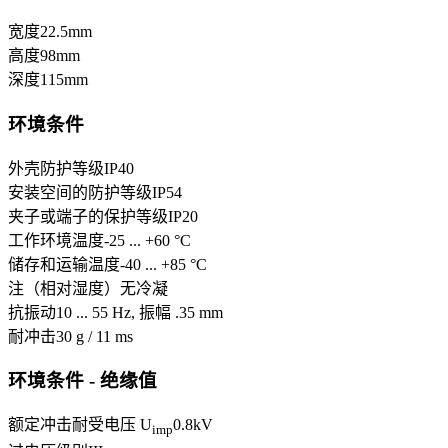
宽度
22.5
mm
高度
98
mm
深度
115
mm
环境条件
外壳防护等级
IP40
安装空间的防护等级
IP54
夹子或端子的保护等级
IP20
工作环境温度
-25 ... +60 °C
储存和运输温度
-40 ... +85 °C
注（相对湿度）
无冷凝
抗振动
10 ... 55 Hz, 振幅 .35 mm
耐冲击
30 g / 11 ms
环境条件 - 绝缘值
额定冲击耐受电压 U
0.8
kV
imp