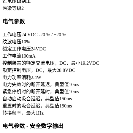
过电压级别
III
污染等级
2
电气参数
工作电压
24 VDC -20 % / +20 %
纹波电压
10
%
额定工作电压
24
VDC
工作电流
100
mA
控制装置的额定交流电压，DC，最小
19.2
VDC
额定控制电压，DC，最大
28.8
VDC
电力功率消耗
2.4
W
电力失效时的断开延迟，典型值
10
ms
紧急停机时的断开延时，典型值
10
ms
自动启动吸合延迟，典型值
150
ms
重置时的吸合延迟，典型值
150
ms
转换频率，最大
1
Hz
电气参数 - 安全数字输出