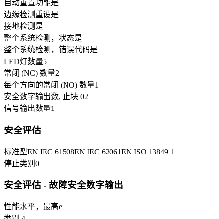
自动重置功能
是
边缘检测重设
是
接地检测
是
整个系统检测，状态
是
整个系统检测，错误代码
是
LED灯数量
5
常闭 (NC) 数量
2
每个方向的常闭 (NO) 数量
1
安全数字输出数, 止块 0
2
信号输出数量
1
安全评估
标准型
EN IEC 61508
EN IEC 62061
EN ISO 13849-1
停止类别
0
安全评估 - 故障安全数字输出
性能水平，最高
e
类别
4