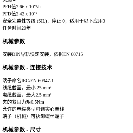
PFH值
2.66 x 10⁻⁹
/h
PFD值
2.42 x 10⁻⁵
安全完整性等级 (SIL)，停止 0，适用于以下应用
3
任务时间
20
年
机械参数
安装
DIN导轨快速安装，依据EN 60715
机械参数 - 连接技术
端子命名
IEC/EN 60947-1
线缆截面，最小
.25 mm²
电缆截面，最大
2.5 mm²
夹的紧固力矩
0.5
Nm
允许的电缆类型
可调
实心单线
端子（机械）
可拆卸螺丝端子
机械参数 - 尺寸