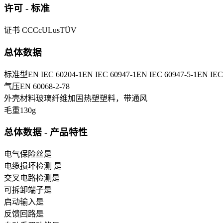
许可 - 标准
证书
CCC
cULus
TÜV
总体数据
标准型
EN IEC 60204-1
EN IEC 60947-1
EN IEC 60947-5-1
EN IEC
气压
EN 60068-2-78
外壳材料
玻璃纤维加固热塑塑料，带通风
毛重
130
g
总体数据 - 产品特性
电气保险丝
是
电缆损坏检测
是
交叉电路检测
是
可拆卸端子
是
启动输入
是
反馈回路
是