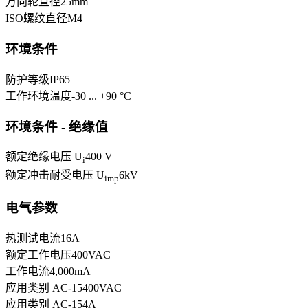
万向轮直径
25
mm
ISO螺纹直径
M4
环境条件
防护等级
IP65
工作环境温度
-30 ... +90 °C
环境条件 - 绝缘值
额定绝缘电压 U
400 V
i
额定冲击耐受电压 U
6
kV
imp
电气参数
热测试电流
16
A
额定工作电压
400
VAC
工作电流
4,000
mA
应用类别 AC-15
400
VAC
应用类别 AC-15
4
A