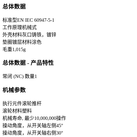
总体数据
标准型
EN IEC 60947-5-1
工作原理
机械式
外壳材料
灰口铸铁，镀锌
垫圈镀层材料
涂色
毛重
1,015
g
总体数据 - 产品特性
常闭 (NC) 数量
1
机械参数
执行元件
滚轮推杆
滚轮材料
塑料
机械寿命, 最少
10,000,000
操作
操动角度，从开关轴左侧
45
°
操动角度，从开关轴右侧
30
°