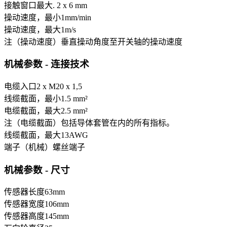
接触窗口
最大. 2 x 6 mm
操动速度，最小
1
mm/min
操动速度，最大
1
m/s
注（操动速度）
垂直操动角度至开关轴的操动速度
机械参数 - 连接技术
电缆入口
2 x M20 x 1,5
线缆截面，最小
1.5 mm²
电缆截面，最大
2.5 mm²
注（电缆截面）
包括导体套管在内的所有指标。
线缆截面，最大
13
AWG
端子（机械）
螺丝端子
机械参数 - 尺寸
传感器长度
63
mm
传感器宽度
106
mm
传感器高度
145
mm