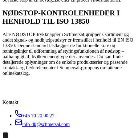
NØDSTOP-KONTROLENHEDER I
HENHOLD TIL ISO 13850
Alle NØDSTOP-trykknapper i Schmersal-gruppens sortiment og
andet signal- og nødhjælpsudstyr er fremstillet i henhold til EN ISO
13850. Denne standard fastlægger de funktionelle krav og
retningslinjer til udformning af styringsfunktionen af nødstop –
uafhængigt af, hvilken energitype der anvendes. Du kan finde
detaljerede oplysninger om de enkelte produktserier og passende
kontakt- og fjederelementer i Schmersal-gruppens omfattende
onlinekatalog.
Kontakt
+45 70 20 90 27
info-dk@schmersal.com