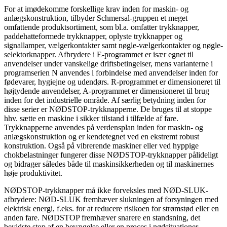
For at imødekomme forskellige krav inden for maskin- og
anlægskonstruktion, tilbyder Schmersal-gruppen et meget
omfattende produktsortiment, som bl.a. omfatter trykknapper,
paddehatteformede trykknapper, oplyste trykknapper og
signallamper, vælgerkontakter samt nøgle-vælgerkontakter og nøgle-
selektorknapper. Afbrydere i E-programmet er især egnet til
anvendelser under vanskelige driftsbetingelser, mens varianterne i
programserien N anvendes i forbindelse med anvendelser inden for
fødevarer, hygiejne og udendørs. R-programmet er dimensioneret til
højtydende anvendelser, A-programmet er dimensioneret til brug
inden for det industrielle område. Af særlig betydning inden for
disse serier er NØDSTOP-trykknapperne. De bruges til at stoppe
hhv. sætte en maskine i sikker tilstand i tilfælde af fare.
Trykknapperne anvendes på verdensplan inden for maskin- og
anlægskonstruktion og er kendetegnet ved en ekstremt robust
konstruktion. Også på vibrerende maskiner eller ved hyppige
chokbelastninger fungerer disse NØDSTOP-trykknapper pålideligt
og bidrager således både til maskinsikkerheden og til maskinernes
høje produktivitet.
NØDSTOP-trykknapper må ikke forveksles med NØD-SLUK-
afbrydere: NØD-SLUK fremhæver slukningen af forsyningen med
elektrisk energi, f.eks. for at reducere risikoen for strømstød eller en
anden fare. NØDSTOP fremhæver snarere en standsning, det
bevidste stop af en bevægelse eller en proces i nødsituationer.