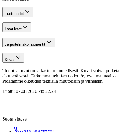
Tuotetiedot
Lataukset
Järjestelmäkomponentit
Kuvat
Tiedot ja arvot on tarkastettu huolellisesti. Kuvat voivat poiketa
alkuperäisestä. Tarkemmat tekniset tiedot löytyvät manuaalista.
Pidätämme oikeuden teknisiin muutoksiin ja virheisiin.
Luotu:
07.08.2026 klo 22.24
Suora yhteys
+358 46 8757704