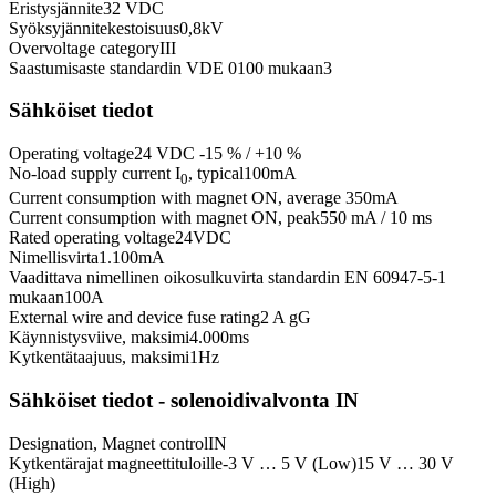
Eristysjännite
32 VDC
Syöksyjännitekestoisuus
0,8
kV
Overvoltage category
III
Saastumisaste standardin VDE 0100 mukaan
3
Sähköiset tiedot
Operating voltage
24 VDC -15 % / +10 %
No-load supply current I
, typical
100
mA
0
Current consumption with magnet ON, average
350
mA
Current consumption with magnet ON, peak
550 mA / 10 ms
Rated operating voltage
24
VDC
Nimellisvirta
1.100
mA
Vaadittava nimellinen oikosulkuvirta standardin EN 60947-5-1
mukaan
100
A
External wire and device fuse rating
2 A gG
Käynnistysviive, maksimi
4.000
ms
Kytkentätaajuus, maksimi
1
Hz
Sähköiset tiedot - solenoidivalvonta IN
Designation, Magnet control
IN
Kytkentärajat magneettituloille
-3 V … 5 V (Low)
15 V … 30 V
(High)