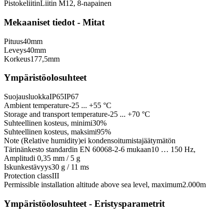
Pistokeliitin
Liitin M12, 8-napainen
Mekaaniset tiedot - Mitat
Pituus
40
mm
Leveys
40
mm
Korkeus
177,5
mm
Ympäristöolosuhteet
Suojausluokka
IP65
IP67
Ambient temperature
-25 ... +55 °C
Storage and transport temperature
-25 ... +70 °C
Suhteellinen kosteus, minimi
30
%
Suhteellinen kosteus, maksimi
95
%
Note (Relative humidity)
ei kondensoitumista
jäätymätön
Tärinänkesto standardin EN 60068-2-6 mukaan
10 … 150 Hz,
Amplitudi 0,35 mm / 5 g
Iskunkestävyys
30 g / 11 ms
Protection class
III
Permissible installation altitude above sea level, maximum
2.000
m
Ympäristöolosuhteet - Eristysparametrit