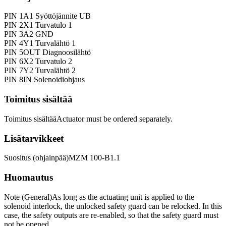
PIN 1
A1 Syöttöjännite UB
PIN 2
X1 Turvatulo 1
PIN 3
A2 GND
PIN 4
Y1 Turvalähtö 1
PIN 5
OUT Diagnoosilähtö
PIN 6
X2 Turvatulo 2
PIN 7
Y2 Turvalähtö 2
PIN 8
IN Solenoidiohjaus
Toimitus sisältää
Toimitus sisältää
Actuator must be ordered separately.
Lisätarvikkeet
Suositus (ohjainpää)
MZM 100-B1.1
Huomautus
Note (General)
As long as the actuating unit is applied to the
solenoid interlock, the unlocked safety guard can be relocked. In this
case, the safety outputs are re-enabled, so that the safety guard must
not be opened.