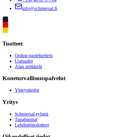
info@schmersal.fi
Tuotteet
Online-tuoteluettelo
Uutuudet
Alan artikkelit
Koneturvallisuuspalvelut
Yhteystiedot
Yritys
Schmersal-ryhmä
Tapahtumat
Lehdistötiedotteet
Oikeudelliset tiedot