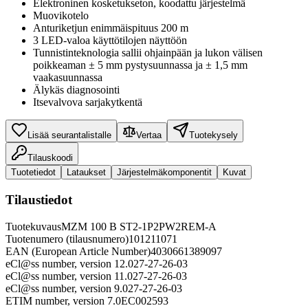
Elektroninen kosketukseton, koodattu järjestelmä
Muovikotelo
Anturiketjun enimmäispituus 200 m
3 LED-valoa käyttötilojen näyttöön
Tunnistinteknologia sallii ohjainpään ja lukon välisen
poikkeaman ± 5 mm pystysuunnassa ja ± 1,5 mm
vaakasuunnassa
Älykäs diagnosointi
Itsevalvova sarjakytkentä
Lisää seurantalistalle
Vertaa
Tuotekysely
Tilauskoodi
Tuotetiedot
Lataukset
Järjestelmäkomponentit
Kuvat
Tilaustiedot
Tuotekuvaus
MZM 100 B ST2-1P2PW2REM-A
Tuotenumero (tilausnumero)
101211071
EAN (European Article Number)
4030661389097
eCl@ss number, version 12.0
27-27-26-03
eCl@ss number, version 11.0
27-27-26-03
eCl@ss number, version 9.0
27-27-26-03
ETIM number, version 7.0
EC002593