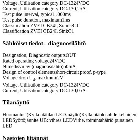
Voltage, Utilisation category DC-13
24
VDC
Current, Utilisation category DC-13
0,25
A
Test pulse interval, typical
1.000
ms
Test pulse duration, maximum
1
ms
Classification ZVEI CB24I, Source
C1
Classification ZVEI CB24I, Sink
C1
Sähköiset tiedot - diagnoosilähtö
Designation, Diagnostic outputs
OUT
Rated operating voltage
24
VDC
Nimellisvirtav (diagnoosilähtö)
50
mA
Design of control elements
short-circuit proof, p-type
Voltage drop U
, maximum
2
V
d
Voltage, Utilisation category DC-13
24
VDC
Current, Utilisation category DC-13
0,05
A
Tilanäyttö
Huomautus (Kytkentätilan LED-näyttö)
Kytkentäolosuhde keltainen
LED
Syöttöjännite UB: vihreä LED
Virhe, toimintahäiriö punainen
LED
Nastojen liitännät