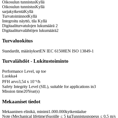
Oikosulun tunnistus
Kyllä
Oikosulun tunnistus
Kyllä
sarjakytkentä
Kyllä
Turvatoiminnot
Kyllä
Integroitu näyttö, tila
Kyllä
Digitaaliturvatulojen lukumäärä
2
Digitaaliturvalähtöjen lukumäärä
2
Turvaluokitus
Standardit, määräykset
EN IEC 61508
EN ISO 13849-1
Turvalähdöt - Lukitustoiminto
Performance Level, up to
e
Luokka
4
PFH arvo
3,54 x 10⁻⁹
/h
Safety Integrity Level (SIL), suitable for applications in
3
Mission time
20
Year(s)
Mekaaniset tiedot
Mekaaninen elinikä, minimi
1.000.000
kytkentäalue
Note (Mechanical lifetime)
Suojille ≤ 5 kg
Tunnistusnopeus ≤ 0,5 m/s