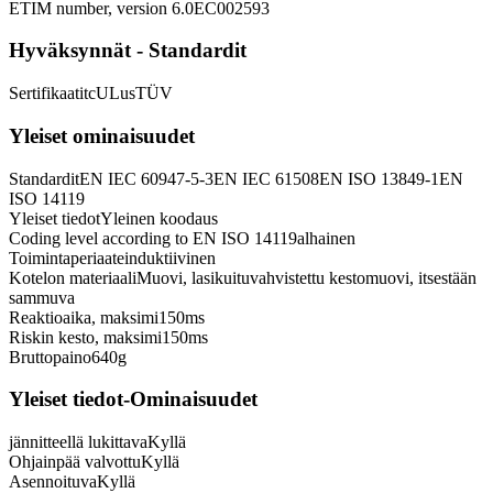
ETIM number, version 6.0
EC002593
Hyväksynnät - Standardit
Sertifikaatit
cULus
TÜV
Yleiset ominaisuudet
Standardit
EN IEC 60947-5-3
EN IEC 61508
EN ISO 13849-1
EN
ISO 14119
Yleiset tiedot
Yleinen koodaus
Coding level according to EN ISO 14119
alhainen
Toimintaperiaate
induktiivinen
Kotelon materiaali
Muovi, lasikuituvahvistettu kestomuovi, itsestään
sammuva
Reaktioaika, maksimi
150
ms
Riskin kesto, maksimi
150
ms
Bruttopaino
640
g
Yleiset tiedot-Ominaisuudet
jännitteellä lukittava
Kyllä
Ohjainpää valvottu
Kyllä
Asennoituva
Kyllä