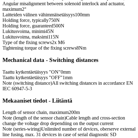
Angular misalignment between solenoid interlock and actuator,
maximum
2
°
Laitteiden välinen vähimmäisetäisyys
100
mm
Holding force, typically
750
N
Holding force, guaranteed
500
N
Lukitusvoima, minimi
45
N
Lukitusvoima, maksimi
115
N
Type of the fixing screws
2x M6
Tightening torque of the fixing screws
8
Nm
Mechanical data - Switching distances
Taattu kytkentäetäisyys "ON"
0
mm
Taattu kytkentäetäisyys "OFF"
1
mm
Note (switching distance)
All switching distances in accordance EN
IEC 60947-5-3
Mekaaniset tiedot - Liitäntä
Length of sensor chain, maximum
200
m
Note (length of the sensor chain)
Cable length and cross-section
change the voltage drop dependiing on the output current
Note (series-wiring)
Unlimited number of devices, oberserve external
line fusing, max. 31 devices in case of serial diagnostic SD