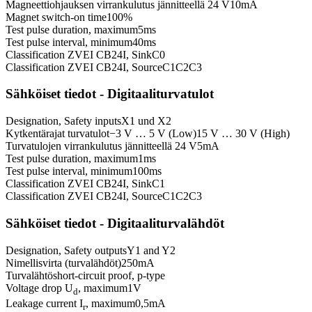
Magneettiohjauksen virrankulutus jännitteellä 24 V
10
mA
Magnet switch-on time
100
%
Test pulse duration, maximum
5
ms
Test pulse interval, minimum
40
ms
Classification ZVEI CB24I, Sink
C0
Classification ZVEI CB24I, Source
C1
C2
C3
Sähköiset tiedot - Digitaaliturvatulot
Designation, Safety inputs
X1 und X2
Kytkentärajat turvatulot
−3 V … 5 V (Low)
15 V … 30 V (High)
Turvatulojen virrankulutus jännitteellä 24 V
5
mA
Test pulse duration, maximum
1
ms
Test pulse interval, minimum
100
ms
Classification ZVEI CB24I, Sink
C1
Classification ZVEI CB24I, Source
C1
C2
C3
Sähköiset tiedot - Digitaaliturvalähdöt
Designation, Safety outputs
Y1 and Y2
Nimellisvirta (turvalähdöt)
250
mA
Turvalähtö
short-circuit proof, p-type
Voltage drop U
, maximum
1
V
d
Leakage current I
, maximum
0,5
mA
r