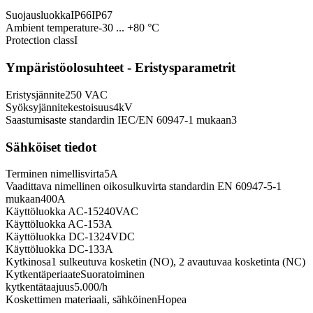
Suojausluokka
IP66
IP67
Ambient temperature
-30 ... +80 °C
Protection class
I
Ympäristöolosuhteet - Eristysparametrit
Eristysjännite
250 VAC
Syöksyjännitekestoisuus
4
kV
Saastumisaste standardin IEC/EN 60947-1 mukaan
3
Sähköiset tiedot
Terminen nimellisvirta
5
A
Vaadittava nimellinen oikosulkuvirta standardin EN 60947-5-1
mukaan
400
A
Käyttöluokka AC-15
240
VAC
Käyttöluokka AC-15
3
A
Käyttöluokka DC-13
24
VDC
Käyttöluokka DC-13
3
A
Kytkinosa
1 sulkeutuva kosketin (NO), 2 avautuvaa kosketinta (NC)
Kytkentäperiaate
Suoratoiminen
kytkentätaajuus
5.000
/h
Koskettimen materiaali, sähköinen
Hopea