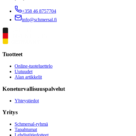
+358 46 8757704
info@schmersal.fi
Tuotteet
Online-tuoteluettelo
Uutuudet
Alan artikkelit
Koneturvallisuuspalvelut
Yhteystiedot
Yritys
Schmersal-ryhmä
Tapahtumat
Lehdistötiedotteet