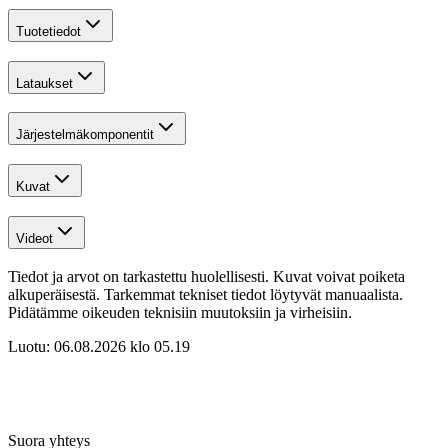
Tuotetiedot
Lataukset
Järjestelmäkomponentit
Kuvat
Videot
Tiedot ja arvot on tarkastettu huolellisesti. Kuvat voivat poiketa
alkuperäisestä. Tarkemmat tekniset tiedot löytyvät manuaalista.
Pidätämme oikeuden teknisiin muutoksiin ja virheisiin.
Luotu:
06.08.2026 klo 05.19
Suora yhteys