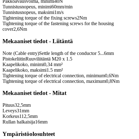
Pakkoavausvoima, minimi
40
N
Tunnistusnopeus, minimi
60
mm/min
Tunnistusnopeus, maksimi
1
m/s
Tightening torque of the fixing screws
2
Nm
Tightening torque of the fastening screws for the housing
cover
2,6
Nm
Mekaaniset tiedot - Liitäntä
Note (Cable entry)
Settle length of the conductor 5...6mm
Pistokeliitin
Ruuviliitäntä M20 x 1.5
Kaapelikoko, minimi
0,34 mm²
Kaapelikoko, maksimi
1.5 mm²
Tightening torque of electrical connection, minimum
0,6
Nm
Tightening torque of electrical connection, maximum
0,8
Nm
Mekaaniset tiedot - Mitat
Pituus
32,5
mm
Leveys
31
mm
Korkeus
112,5
mm
Rullan halkaisija
16
mm
Ympäristöolosuhteet