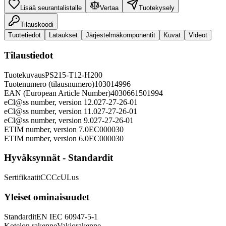
Lisää seurantalistalle
Vertaa
Tuotekysely
Tilauskoodi
Tuotetiedot
Lataukset
Järjestelmäkomponentit
Kuvat
Videot
Tilaustiedot
Tuotekuvaus
PS215-T12-H200
Tuotenumero (tilausnumero)
103014996
EAN (European Article Number)
4030661501994
eCl@ss number, version 12.0
27-27-26-01
eCl@ss number, version 11.0
27-27-26-01
eCl@ss number, version 9.0
27-27-26-01
ETIM number, version 7.0
EC000030
ETIM number, version 6.0
EC000030
Hyväksynnät - Standardit
Sertifikaatit
CCC
cULus
Yleiset ominaisuudet
Standardit
EN IEC 60947-5-1
Kotelon rakenne
Vakiorakenne