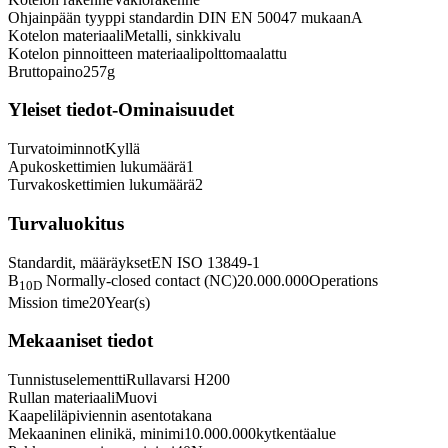
Ohjainpään tyyppi standardin DIN EN 50047 mukaan
A
Kotelon materiaali
Metalli, sinkkivalu
Kotelon pinnoitteen materiaali
polttomaalattu
Bruttopaino
257
g
Yleiset tiedot-Ominaisuudet
Turvatoiminnot
Kyllä
Apukoskettimien lukumäärä
1
Turvakoskettimien lukumäärä
2
Turvaluokitus
Standardit, määräykset
EN ISO 13849-1
B
Normally-closed contact (NC)
20.000.000
Operations
10D
Mission time
20
Year(s)
Mekaaniset tiedot
Tunnistuselementti
Rullavarsi H200
Rullan materiaali
Muovi
Kaapeliläpiviennin asento
takana
Mekaaninen elinikä, minimi
10.000.000
kytkentäalue