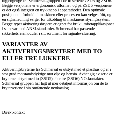
tilgjengelige fra Schmersal-gruppen i de to seriene ZSD5 og ZSD6.
Begge versjonene er ergonomisk utformet, og på ZSD6-versjonene
er det også integrert en trykknapp i apparathodet. Den optimale
posisjonen i forhold til maskinen eller prosessen kan velges fritt, og
en signalledning sørger for tilkobling til maskinens styringssystem.
Begge typer aktiveringsbrytere er egnet for bruk i robotapplikasjoner
i samsvar med ANSI-standarder. Schmersal har passende
sikkerhetsrelémoduler i sitt sortiment for signalevaluering.
VARIANTER AV
AKTIVERINGSBRYTERE MED TO
ELLER TRE LUKKERE
Aktiveringsbryterne fra Schmersal er utstyrt med et plasthus og er i
stor grad motstandsdyktige mot olje og bensin. Avhengig av serie er
bryterne utstyrt med to (ZSD5) eller tre (ZSD6) NO-kontakter.
Schmersal-gruppen har lagt ut mer detaljert informasjon om de to
bryterseriene i sin omfattende nettkatalog.
Direktkontakt