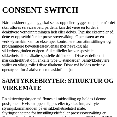
CONSENT SWITCH
Når maskiner og anlegg skal settes opp eller bygges om, eller når det
skal utføres servicearbeid på dem, kan det være en fordel å
deaktivere verneinnretningen helt eller delvis. Typiske eksempler på
dette er oppsettdrift eller prosessovervåking. Operatøren av en
verktøymaskin kan for eksempel kontrollere formatinnstillinger og
programmere bevegelsessekvenser mer nøyaktig når
sikkerhetsgrinden er åpen. Slike tilfeller krever spesielle
sikkerhetstiltak, såkalte spesielle driftsmodi. Disse er definert i
maskindirektivet og i enkelte type C-standarder. Samtykkebrytere
spiller en viktig rolle i disse tiltakene. Disse må holdes nede av
operatøren for å aktivere en maskinfunksjon.
SAMTYKKEBRYTER: STRUKTUR OG
VIRKEMÅTE
En aktiveringsbryter må flyttes til midtstilling og holdes i denne
posisjonen. Hvis knappen slippes eller trykkes inn, avbrytes
styringskommandoen på en sikkerhetsrelatert måte.
Styringsenhetene for innstillingsdrift eller prosessovervåking er