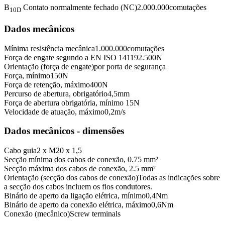
B
Contato normalmente fechado (NC)
2.000.000
comutações
10D
Dados mecânicos
Mínima resistência mecânica
1.000.000
comutações
Força de engate segundo a EN ISO 14119
2.500
N
Orientação (força de engate)
por porta de segurança
Força, mínimo
150
N
Força de retenção, máximo
400
N
Percurso de abertura, obrigatório
4,5
mm
Força de abertura obrigatória, mínimo
15
N
Velocidade de atuação, máximo
0,2
m/s
Dados mecânicos - dimensões
Cabo guia
2 x M20 x 1,5
Secção mínima dos cabos de conexão,
0.75 mm²
Secção máxima dos cabos de conexão,
2.5 mm²
Orientação (secção dos cabos de conexão)
Todas as indicações sobre
a secção dos cabos incluem os fios condutores.
Binário de aperto da ligação elétrica, mínimo
0,4
Nm
Binário de aperto da conexão elétrica, máximo
0,6
Nm
Conexão (mecânico)
Screw terminals