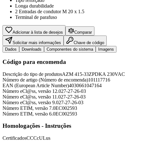
Tipo reforçado
Longa durabilidade
2 Entradas de condutor M 20 x 1.5
Terminal de parafuso
Adicionar à lista de desejos
Comparar
Solicitar mais informações
Chave de código
Dados
Downloads
Componentes do sistema
Imagens
Código para encomenda
Descrição do tipo de produtos
AZM 415-33ZPDKA 230VAC
Número de artigo (Número de encomenda)
101117716
EAN (European Article Number)
4030661047164
Número eCl@ss, versão 12.0
27-27-26-03
Número eCl@ss, versão 11.0
27-27-26-03
Número eCl@ss, versão 9.0
27-27-26-03
Número ETIM, versão 7.0
EC002593
Número ETIM, versão 6.0
EC002593
Homologações - Instruções
Certificados
CCC
cULus