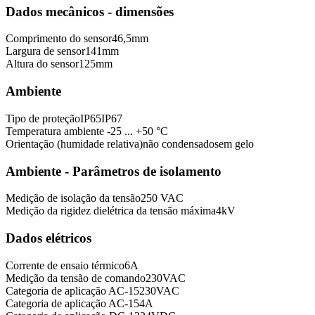
Dados mecânicos - dimensões
Comprimento do sensor
46,5
mm
Largura de sensor
141
mm
Altura do sensor
125
mm
Ambiente
Tipo de proteção
IP65
IP67
Temperatura ambiente
-25 ... +50 °C
Orientação (humidade relativa)
não condensado
sem gelo
Ambiente - Parâmetros de isolamento
Medição de isolação da tensão
250 VAC
Medição da rigidez dielétrica da tensão máxima
4
kV
Dados elétricos
Corrente de ensaio térmico
6
A
Medição da tensão de comando
230
VAC
Categoria de aplicação AC-15
230
VAC
Categoria de aplicação AC-15
4
A