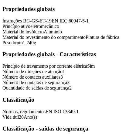
Propriedades globais
Instruções
BG-GS-ET-19
EN IEC 60947-5-1
Princípio ativo
eletromecânico
Material do invólucro
Alumínio
Material do revestimento do compartimento
Pintura de fábrica
Peso bruto
1.240
g
Propriedades globais - Características
Princípio de travamento por corrente elétrica
Sim
Número de direções de atuação
1
Número de contatos auxiliares
3
Número de contatos de segurança
3
Quantidade de saídas de segurança
2
Classificação
Normas, regulamentos
EN ISO 13849-1
Vida útil
20
Ano(s)
Classificação - saídas de segurança