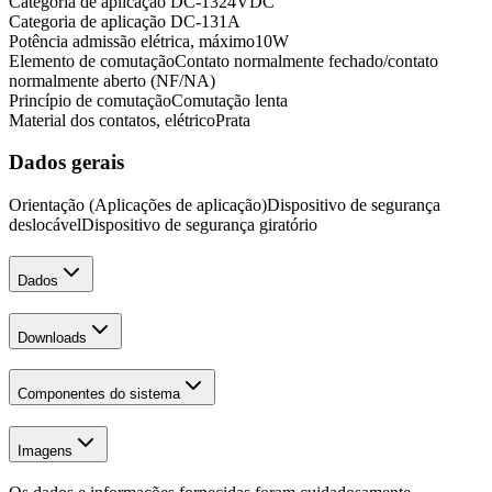
Categoria de aplicação DC-13
24
VDC
Categoria de aplicação DC-13
1
A
Potência admissão elétrica, máximo
10
W
Elemento de comutação
Contato normalmente fechado/contato
normalmente aberto (NF/NA)
Princípio de comutação
Comutação lenta
Material dos contatos, elétrico
Prata
Dados gerais
Orientação (Aplicações de aplicação)
Dispositivo de segurança
deslocável
Dispositivo de segurança giratório
Dados
Downloads
Componentes do sistema
Imagens