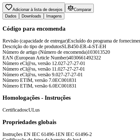
Adicionar à lista de desejos
Comparar
Dados
Downloads
Imagens
Código para encomenda
Revisão (capacidade de entregar)
Excluído do programa de fornecime
Descrição do tipo de produtos
SLB450-ER-4-ST-EH
Número de artigo (Número de encomenda)
103013520
EAN (European Article Number)
4030661492322
Número eCl@ss, versão 12.0
27-27-27-01
Número eCl@ss, versão 11.0
27-27-27-01
Número eCl@ss, versão 9.0
27-27-27-01
Número ETIM, versão 7.0
EC001831
Número ETIM, versão 6.0
EC001831
Homologações - Instruções
Certificados
cULus
Propriedades globais
Instruções
EN IEC 61496-1
EN IEC 61496-2
Codificação do feixe da barreira de luz
4