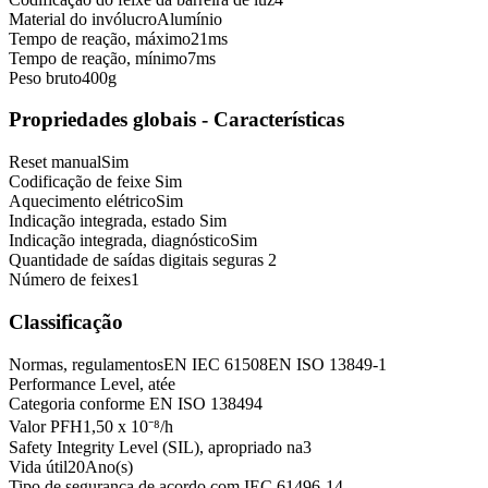
Material do invólucro
Alumínio
Tempo de reação, máximo
21
ms
Tempo de reação, mínimo
7
ms
Peso bruto
400
g
Propriedades globais - Características
Reset manual
Sim
Codificação de feixe
Sim
Aquecimento elétrico
Sim
Indicação integrada, estado
Sim
Indicação integrada, diagnóstico
Sim
Quantidade de saídas digitais seguras
2
Número de feixes
1
Classificação
Normas, regulamentos
EN IEC 61508
EN ISO 13849-1
Performance Level, até
e
Categoria conforme EN ISO 13849
4
Valor PFH
1,50 x 10⁻⁸
/h
Safety Integrity Level (SIL), apropriado na
3
Vida útil
20
Ano(s)
Tipo de segurança de acordo com IEC 61496-1
4