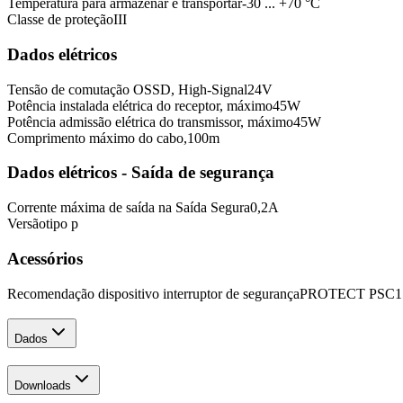
Temperatura para armazenar e transportar
-30 ... +70 °C
Classe de proteção
III
Dados elétricos
Tensão de comutação OSSD, High-Signal
24
V
Potência instalada elétrica do receptor, máximo
45
W
Potência admissão elétrica do transmissor, máximo
45
W
Comprimento máximo do cabo,
100
m
Dados elétricos - Saída de segurança
Corrente máxima de saída na Saída Segura
0,2
A
Versão
tipo p
Acessórios
Recomendação dispositivo interruptor de segurança
PROTECT PSC1
Dados
Downloads