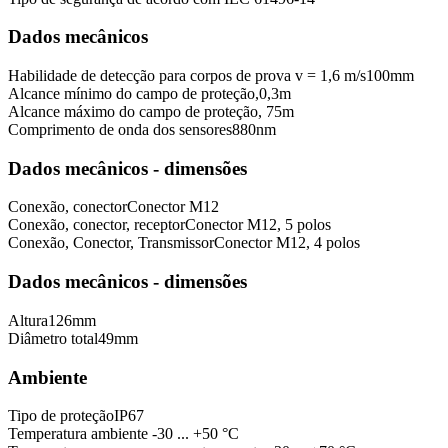
Dados mecânicos
Habilidade de detecção para corpos de prova v = 1,6 m/s
100
mm
Alcance mínimo do campo de proteção,
0,3
m
Alcance máximo do campo de proteção,
75
m
Comprimento de onda dos sensores
880
nm
Dados mecânicos - dimensões
Conexão, conector
Conector M12
Conexão, conector, receptor
Conector M12, 5 polos
Conexão, Conector, Transmissor
Conector M12, 4 polos
Dados mecânicos - dimensões
Altura
126
mm
Diâmetro total
49
mm
Ambiente
Tipo de proteção
IP67
Temperatura ambiente
-30 ... +50 °C