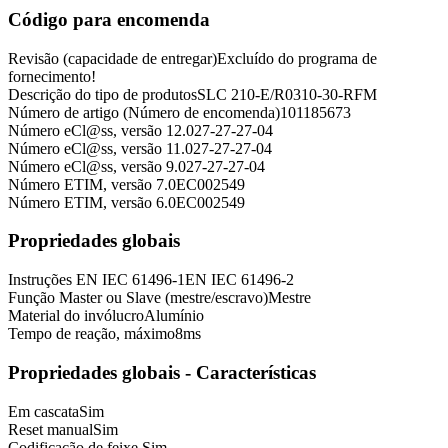
Código para encomenda
Revisão (capacidade de entregar)
Excluído do programa de
fornecimento!
Descrição do tipo de produtos
SLC 210-E/R0310-30-RFM
Número de artigo (Número de encomenda)
101185673
Número eCl@ss, versão 12.0
27-27-27-04
Número eCl@ss, versão 11.0
27-27-27-04
Número eCl@ss, versão 9.0
27-27-27-04
Número ETIM, versão 7.0
EC002549
Número ETIM, versão 6.0
EC002549
Propriedades globais
Instruções
EN IEC 61496-1
EN IEC 61496-2
Função Master ou Slave (mestre/escravo)
Mestre
Material do invólucro
Alumínio
Tempo de reação, máximo
8
ms
Propriedades globais - Características
Em cascata
Sim
Reset manual
Sim
Codificação de feixe
Sim