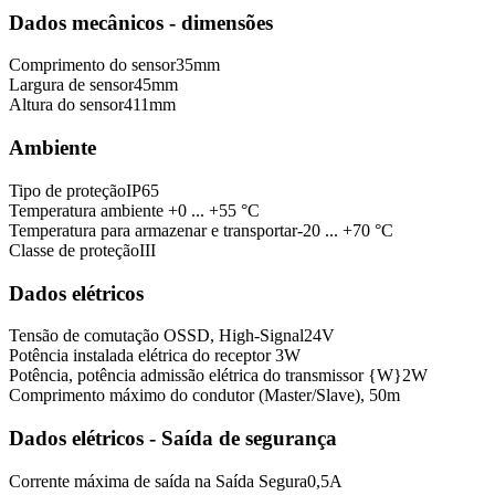
Dados mecânicos - dimensões
Comprimento do sensor
35
mm
Largura de sensor
45
mm
Altura do sensor
411
mm
Ambiente
Tipo de proteção
IP65
Temperatura ambiente
+0 ... +55 °C
Temperatura para armazenar e transportar
-20 ... +70 °C
Classe de proteção
III
Dados elétricos
Tensão de comutação OSSD, High-Signal
24
V
Potência instalada elétrica do receptor
3
W
Potência, potência admissão elétrica do transmissor {W}
2
W
Comprimento máximo do condutor (Master/Slave),
50
m
Dados elétricos - Saída de segurança
Corrente máxima de saída na Saída Segura
0,5
A