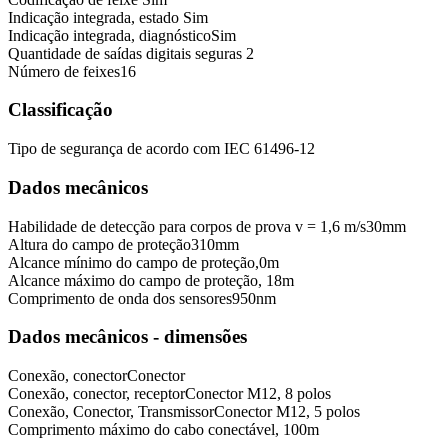
Indicação integrada, estado
Sim
Indicação integrada, diagnóstico
Sim
Quantidade de saídas digitais seguras
2
Número de feixes
16
Classificação
Tipo de segurança de acordo com IEC 61496-1
2
Dados mecânicos
Habilidade de detecção para corpos de prova v = 1,6 m/s
30
mm
Altura do campo de proteção
310
mm
Alcance mínimo do campo de proteção,
0
m
Alcance máximo do campo de proteção,
18
m
Comprimento de onda dos sensores
950
nm
Dados mecânicos - dimensões
Conexão, conector
Conector
Conexão, conector, receptor
Conector M12, 8 polos
Conexão, Conector, Transmissor
Conector M12, 5 polos
Comprimento máximo do cabo conectável,
100
m