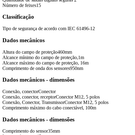
Número de feixes
15
Classificação
Tipo de segurança de acordo com IEC 61496-1
2
Dados mecânicos
Altura do campo de proteção
460
mm
Alcance mínimo do campo de proteção,
1
m
Alcance máximo do campo de proteção,
16
m
Comprimento de onda dos sensores
950
nm
Dados mecânicos - dimensões
Conexão, conector
Conector
Conexão, conector, receptor
Conector M12, 5 polos
Conexão, Conector, Transmissor
Conector M12, 5 polos
Comprimento máximo do cabo conectável,
100
m
Dados mecânicos - dimensões
Comprimento do sensor
35
mm