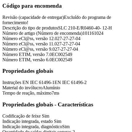
Código para encomenda
Revisão (capacidade de entregar)
Excluído do programa de
fornecimento!
Descrição do tipo de produtos
SLC 210-E/R0460-40- 12-H
Número de artigo (Número de encomenda)
101161024
Número eCl@ss, versão 12.0
27-27-27-04
Número eCl@ss, versão 11.0
27-27-27-04
Número eCl@ss, versão 9.0
27-27-27-04
Número ETIM, versão 7.0
EC002549
Número ETIM, versão 6.0
EC002549
Propriedades globais
Instruções
EN IEC 61496-1
EN IEC 61496-2
Material do invólucro
Alumínio
Tempo de reação, máximo
7
ms
Propriedades globais - Características
Codificação de feixe
Sim
Indicação integrada, estado
Sim
Indicação integrada, diagnóstico
Sim
Quantidade de saídas digitais seguras
2