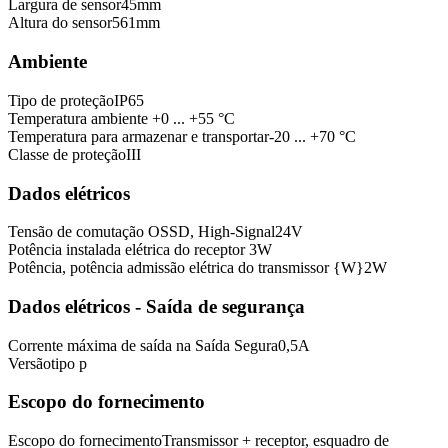
Largura de sensor
45
mm
Altura do sensor
561
mm
Ambiente
Tipo de proteção
IP65
Temperatura ambiente
+0 ... +55 °C
Temperatura para armazenar e transportar
-20 ... +70 °C
Classe de proteção
III
Dados elétricos
Tensão de comutação OSSD, High-Signal
24
V
Potência instalada elétrica do receptor
3
W
Potência, potência admissão elétrica do transmissor {W}
2
W
Dados elétricos - Saída de segurança
Corrente máxima de saída na Saída Segura
0,5
A
Versão
tipo p
Escopo do fornecimento
Escopo do fornecimento
Transmissor + receptor, esquadro de