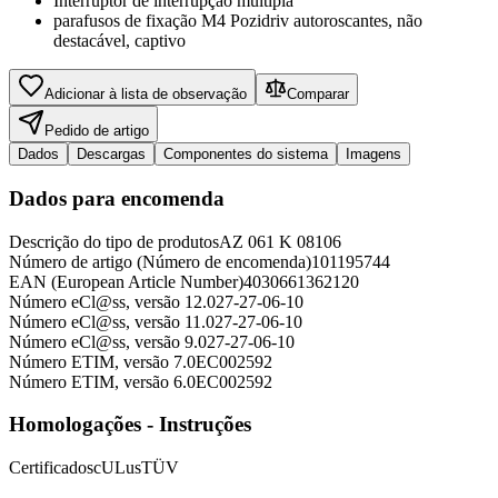
Interruptor de interrupção múltipla
parafusos de fixação M4 Pozidriv autoroscantes, não
destacável, captivo
Adicionar à lista de observação
Comparar
Pedido de artigo
Dados
Descargas
Componentes do sistema
Imagens
Dados para encomenda
Descrição do tipo de produtos
AZ 061 K 08106
Número de artigo (Número de encomenda)
101195744
EAN (European Article Number)
4030661362120
Número eCl@ss, versão 12.0
27-27-06-10
Número eCl@ss, versão 11.0
27-27-06-10
Número eCl@ss, versão 9.0
27-27-06-10
Número ETIM, versão 7.0
EC002592
Número ETIM, versão 6.0
EC002592
Homologações - Instruções
Certificados
cULus
TÜV