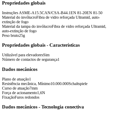
Propriedades globais
Instruções
ASME-A15.5
CAN/CSA-B44.1
EN 81-20
EN 81-50
Material do invólucro
Fibra de vidro reforçada Ultramid, auto-
extinção de fogo
Material da tampa do invólucro
Fibra de vidro reforçada Ultramid,
auto-extinção de fogo
Peso bruto
25
g
Propriedades globais - Características
Utilizável para elevadores
Sim
Número de contactos de segurança
1
Dados mecânicos
Plano de atuação
1
Resistência mecânica, Mínimo
10.000.000
Schaltspiele
Curso de atuação
7
mm
Força de acionamento
1,6
N
Fixação
Furos redondos
Dados mecânicos - Tecnologia conectiva