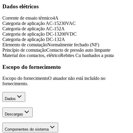
Dados elétricos
Corrente de ensaio térmico
4
A
Categoria de aplicação AC-15
230
VAC
Categoria de aplicação AC-15
2
A
Categoria de aplicação DC-13
200
VDC
Categoria de aplicação DC-13
2
A
Elemento de comutação
Normalmente fechado (NF)
Princípio de comutação
Contacto de pressão auto limpante
Material dos contactos, elétrico
Rebites Cu banhados a prata
Escopo do fornecimento
Escopo do fornecimento
O atuador não está incluído no
fornecimento.
Dados
Descargas
Componentes do sistema