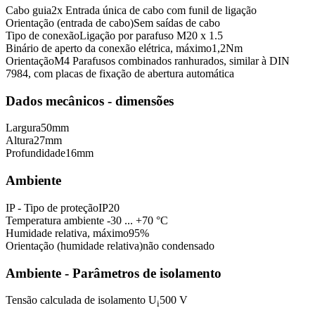
Cabo guia
2x Entrada única de cabo com funil de ligação
Orientação (entrada de cabo)
Sem saídas de cabo
Tipo de conexão
Ligação por parafuso M20 x 1.5
Binário de aperto da conexão elétrica, máximo
1,2
Nm
Orientação
M4 Parafusos combinados ranhurados, similar à DIN
7984, com placas de fixação de abertura automática
Dados mecânicos - dimensões
Largura
50
mm
Altura
27
mm
Profundidade
16
mm
Ambiente
IP - Tipo de proteção
IP20
Temperatura ambiente
-30 ... +70 °C
Humidade relativa, máximo
95
%
Orientação (humidade relativa)
não condensado
Ambiente - Parâmetros de isolamento
Tensão calculada de isolamento U
500 V
i