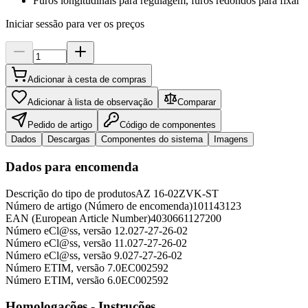
Furos longitudinais para regulagem, furos redondos para fixar
Iniciar sessão para ver os preços
Adicionar à cesta de compras
Adicionar à lista de observação
Comparar
Pedido de artigo
Código de componentes
Dados
Descargas
Componentes do sistema
Imagens
Dados para encomenda
Descrição do tipo de produtos
AZ 16-02ZVK-ST
Número de artigo (Número de encomenda)
101143123
EAN (European Article Number)
4030661127200
Número eCl@ss, versão 12.0
27-27-26-02
Número eCl@ss, versão 11.0
27-27-26-02
Número eCl@ss, versão 9.0
27-27-26-02
Número ETIM, versão 7.0
EC002592
Número ETIM, versão 6.0
EC002592
Homologações - Instruções