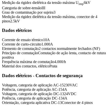
Medição da rigidez dielétrica da tensão máxima U
6
kV
imp
Categoria de sobre-tensão
III
Grau de contaminação por sujeira
3
Medição da rigidez dielétrica da tensão máxima, conector de 4
pinos
2.5
kV
Dados elétricos
Corrente de ensaio térmico
10
A
Corrente de curto-circuito
1.000
A
Elemento de comutação
2 contactos normalmente fechados (NF)
Princípio de comutação
Comutação de ação lenta, contacto de rutura
positiva
Frequência máxima de comutação
4.000
/h
Material dos contactos, elétrico
Prata
Dados elétricos - Contactos de segurança
Voltagem, categoria de aplicação AC-15
230
VAC
Potência, categoria de aplicação AC-15
4
A
Voltagem, categoria de aplicação DC-13
24
VDC
Potência, categoria de aplicação DC-13
4
A
Orientação, categoria aplicativa DC-13
Conector de 4 pinos