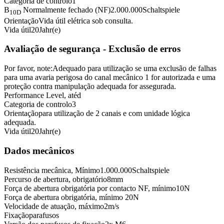
Categoria de controlo
1
B
Normalmente fechado (NF)
2.000.000
Schaltspiele
10D
Orientação
Vida útil elétrica sob consulta.
Vida útil
20
Jahr(e)
Avaliação de segurança - Exclusão de erros
Por favor, note:
Adequado para utilização se uma exclusão de falhas
para uma avaria perigosa do canal mecânico 1 for autorizada e uma
proteção contra manipulação adequada for assegurada.
Performance Level, até
d
Categoria de controlo
3
Orientação
para utilização de 2 canais e com unidade lógica
adequada.
Vida útil
20
Jahr(e)
Dados mecânicos
Resistência mecânica, Mínimo
1.000.000
Schaltspiele
Percurso de abertura, obrigatório
8
mm
Força de abertura obrigatória por contacto NF, mínimo
10
N
Força de abertura obrigatória, mínimo
20
N
Velocidade de atuação, máximo
2
m/s
Fixação
parafusos