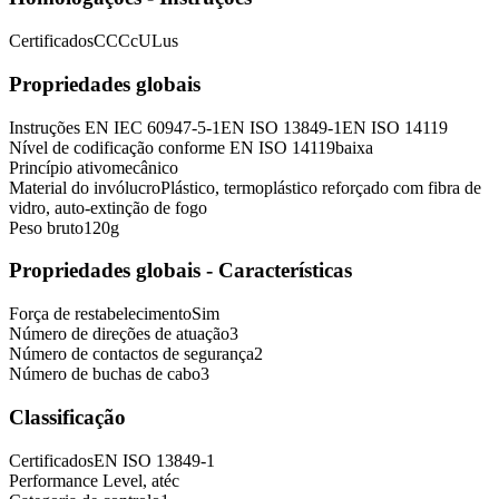
Certificados
CCC
cULus
Propriedades globais
Instruções
EN IEC 60947-5-1
EN ISO 13849-1
EN ISO 14119
Nível de codificação conforme EN ISO 14119
baixa
Princípio ativo
mecânico
Material do invólucro
Plástico, termoplástico reforçado com fibra de
vidro, auto-extinção de fogo
Peso bruto
120
g
Propriedades globais - Características
Força de restabelecimento
Sim
Número de direções de atuação
3
Número de contactos de segurança
2
Número de buchas de cabo
3
Classificação
Certificados
EN ISO 13849-1
Performance Level, até
c