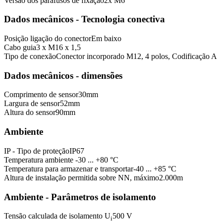
Versão dos parafusos de fixação
2x M6
Dados mecânicos - Tecnologia conectiva
Posição ligação do conector
Em baixo
Cabo guia
3 x M16 x 1,5
Tipo de conexão
Conector incorporado M12, 4 polos, Codificação A
Dados mecânicos - dimensões
Comprimento de sensor
30
mm
Largura de sensor
52
mm
Altura do sensor
90
mm
Ambiente
IP - Tipo de proteção
IP67
Temperatura ambiente
-30 ... +80 °C
Temperatura para armazenar e transportar
-40 ... +85 °C
Altura de instalação permitida sobre NN, máximo
2.000
m
Ambiente - Parâmetros de isolamento
Tensão calculada de isolamento U
500 V
i