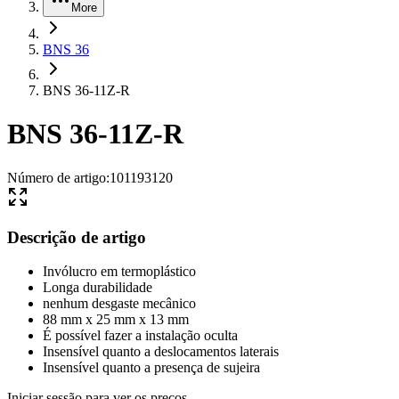
More
BNS 36
BNS 36-11Z-R
BNS 36-11Z-R
Número de artigo
:
101193120
Descrição de artigo
Invólucro em termoplástico
Longa durabilidade
nenhum desgaste mecânico
88 mm x 25 mm x 13 mm
É possível fazer a instalação oculta
Insensível quanto a deslocamentos laterais
Insensível quanto a presença de sujeira
Iniciar sessão para ver os preços