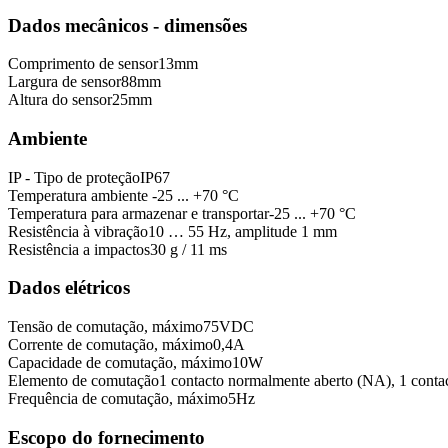
Dados mecânicos - dimensões
Comprimento de sensor
13
mm
Largura de sensor
88
mm
Altura do sensor
25
mm
Ambiente
IP - Tipo de proteção
IP67
Temperatura ambiente
-25 ... +70 °C
Temperatura para armazenar e transportar
-25 ... +70 °C
Resistência à vibração
10 … 55 Hz, amplitude 1 mm
Resistência a impactos
30 g / 11 ms
Dados elétricos
Tensão de comutação, máximo
75
VDC
Corrente de comutação, máximo
0,4
A
Capacidade de comutação, máximo
10
W
Elemento de comutação
1 contacto normalmente aberto (NA), 1 cont
Frequência de comutação, máximo
5
Hz
Escopo do fornecimento