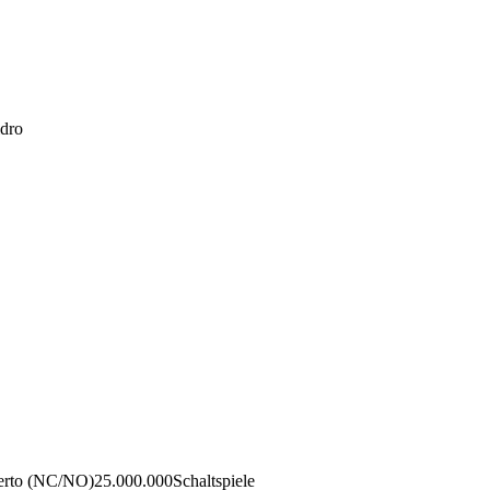
idro
berto (NC/NO)
25.000.000
Schaltspiele