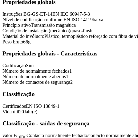
Propriedades globais
Instruções
BG-GS-ET-14
EN IEC 60947-5-3
Nível de codificação conforme EN ISO 14119
baixa
Princípio ativo
Transmissão magnética
Condição de instalação (mecânico)
quase-flush
Material do invólucro
Plástico, termoplástico reforçado com fibra de v
Peso bruto
66
g
Propriedades globais - Características
Codificação
Sim
Número de normalmente fechados
1
Número de normalmente abertos
1
Número de contactos de segurança
2
Classificação
Certificados
EN ISO 13849-1
Vida útil
20
Jahr(e)
Classificação - saídas de segurança
valor B
, Contacto normalmente fechado/contacto normalmente a
10D