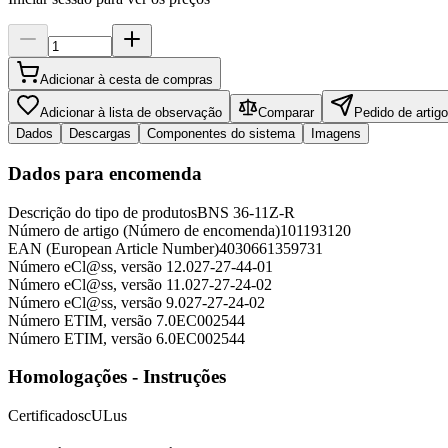
Adicionar à cesta de compras
Adicionar à lista de observação
Comparar
Pedido de artigo
Dados
Descargas
Componentes do sistema
Imagens
Dados para encomenda
Descrição do tipo de produtos
BNS 36-11Z-R
Número de artigo (Número de encomenda)
101193120
EAN (European Article Number)
4030661359731
Número eCl@ss, versão 12.0
27-27-44-01
Número eCl@ss, versão 11.0
27-27-24-02
Número eCl@ss, versão 9.0
27-27-24-02
Número ETIM, versão 7.0
EC002544
Número ETIM, versão 6.0
EC002544
Homologações - Instruções
Certificados
cULus