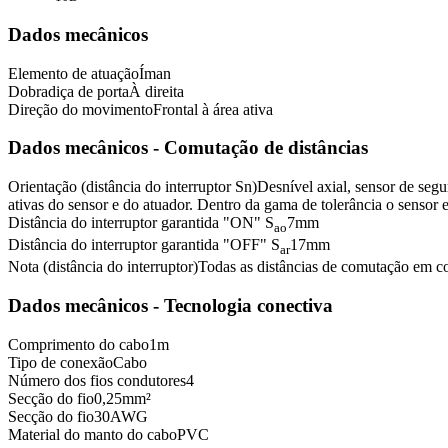
Dados mecânicos
Elemento de atuação
Íman
Dobradiça de porta
À direita
Direção do movimento
Frontal à área ativa
Dados mecânicos - Comutação de distâncias
Orientação (distância do interruptor Sn)
Desnível axial, sensor de segu
ativas do sensor e do atuador. Dentro da gama de tolerância o sensor e
Distância do interruptor garantida "ON" S
7
mm
ao
Distância do interruptor garantida "OFF" S
17
mm
ar
Nota (distância do interruptor)
Todas as distâncias de comutação em
Dados mecânicos - Tecnologia conectiva
Comprimento do cabo
1
m
Tipo de conexão
Cabo
Número dos fios condutores
4
Secção do fio
0,25
mm²
Secção do fio
30
AWG
Material do manto do cabo
PVC