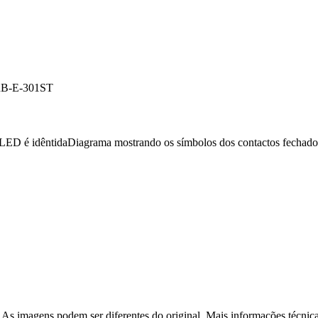
B-E-301ST
 LED é idêntida
Diagrama mostrando os símbolos dos contactos fechados
 As imagens podem ser diferentes do original. Mais informações técnica