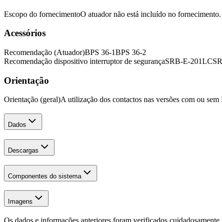
Escopo do fornecimento
O atuador não está incluído no fornecimento.
Acessórios
Recomendação (Atuador)
BPS 36-1
BPS 36-2
Recomendação dispositivo interruptor de segurança
SRB-E-201LC
SR
Orientação
Orientação (geral)
A utilização dos contactos nas versões com ou sem
Dados
Descargas
Componentes do sistema
Imagens
Os dados e informações anteriores foram verificados cuidadosamente.