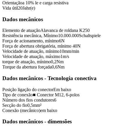
Orientação
a 10% le e carga resistiva
Vida útil
20
Jahr(e)
Dados mecânicos
Elemento de atuação
Alavanca de roldana K250
Resistência mecânica, Mínimo
10.000.000
Schaltspiele
Força de acionamento, mínimo
6
N
Força de abertura obrigatória, mínimo
40
N
Velocidade de atuação, mínimo
10
mm/min
Velocidade de atuação, máximo
1
m/s
torque de atuação, mínimo
0,2
Nm
Torque da abertura forçada
0,6
Nm
Dados mecânicos - Tecnologia conectiva
Posição ligação do conector
Em baixo
Tipo de conexão
■ Conector M12, 6-polos
Número dos fios condutores
6
Secção do fio
0,5
mm²
Conexão (mecânico)
em baixo
Dados mecânicos - dimensões