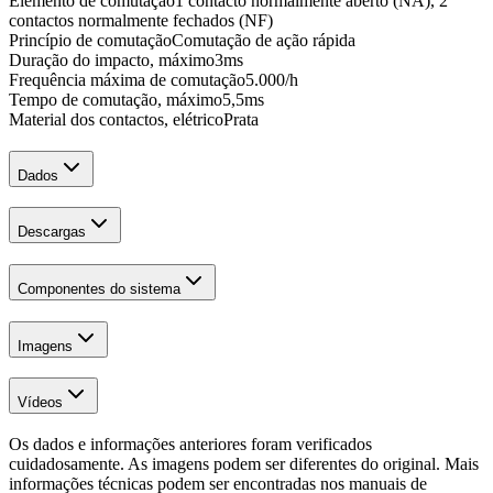
Elemento de comutação
1 contacto normalmente aberto (NA), 2
contactos normalmente fechados (NF)
Princípio de comutação
Comutação de ação rápida
Duração do impacto, máximo
3
ms
Frequência máxima de comutação
5.000
/h
Tempo de comutação, máximo
5,5
ms
Material dos contactos, elétrico
Prata
Dados
Descargas
Componentes do sistema
Imagens
Vídeos
Os dados e informações anteriores foram verificados
cuidadosamente. As imagens podem ser diferentes do original. Mais
informações técnicas podem ser encontradas nos manuais de