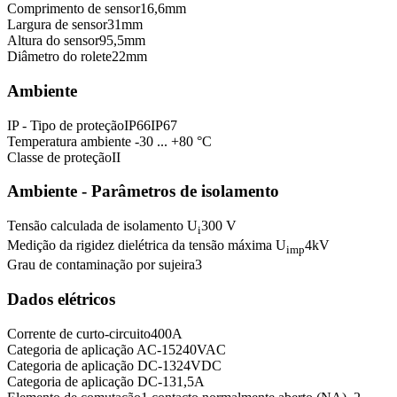
Comprimento de sensor
16,6
mm
Largura de sensor
31
mm
Altura do sensor
95,5
mm
Diâmetro do rolete
22
mm
Ambiente
IP - Tipo de proteção
IP66
IP67
Temperatura ambiente
-30 ... +80 °C
Classe de proteção
II
Ambiente - Parâmetros de isolamento
Tensão calculada de isolamento U
300 V
i
Medição da rigidez dielétrica da tensão máxima U
4
kV
imp
Grau de contaminação por sujeira
3
Dados elétricos
Corrente de curto-circuito
400
A
Categoria de aplicação AC-15
240
VAC
Categoria de aplicação DC-13
24
VDC
Categoria de aplicação DC-13
1,5
A