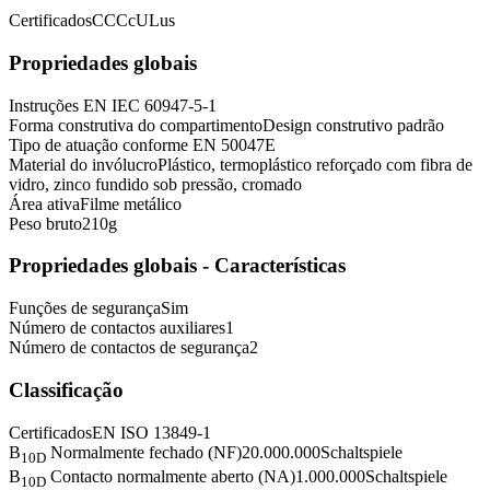
Certificados
CCC
cULus
Propriedades globais
Instruções
EN IEC 60947-5-1
Forma construtiva do compartimento
Design construtivo padrão
Tipo de atuação conforme EN 50047
E
Material do invólucro
Plástico, termoplástico reforçado com fibra de
vidro, zinco fundido sob pressão, cromado
Área ativa
Filme metálico
Peso bruto
210
g
Propriedades globais - Características
Funções de segurança
Sim
Número de contactos auxiliares
1
Número de contactos de segurança
2
Classificação
Certificados
EN ISO 13849-1
B
Normalmente fechado (NF)
20.000.000
Schaltspiele
10D
B
Contacto normalmente aberto (NA)
1.000.000
Schaltspiele
10D