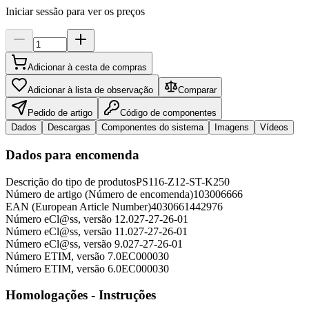
Iniciar sessão para ver os preços
Adicionar à cesta de compras
Adicionar à lista de observação
Comparar
Pedido de artigo
Código de componentes
Dados
Descargas
Componentes do sistema
Imagens
Vídeos
Dados para encomenda
Descrição do tipo de produtos
PS116-Z12-ST-K250
Número de artigo (Número de encomenda)
103006666
EAN (European Article Number)
4030661442976
Número eCl@ss, versão 12.0
27-27-26-01
Número eCl@ss, versão 11.0
27-27-26-01
Número eCl@ss, versão 9.0
27-27-26-01
Número ETIM, versão 7.0
EC000030
Número ETIM, versão 6.0
EC000030
Homologações - Instruções