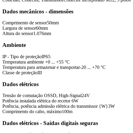
Dados mecânicos - dimensões
Comprimento de sensor
50
mm
Largura de sensor
60
mm
Altura do sensor
1.076
mm
Ambiente
IP - Tipo de proteção
IP65
Temperatura ambiente
+0 ... +55 °C
Temperatura para armazenar e transportar
-20 ... +70 °C
Classe de proteção
III
Dados elétricos
Tensão de comutação OSSD, High-Signal
24
V
Potência instalada elétrica do recetor
6
W
Potência, potência admissão elétrica do transmissor {W}
3
W
Comprimento do cabo, máximo
100
m
Dados elétricos - Saídas digitais seguras