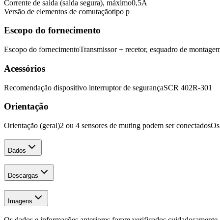
Corrente de saída (saída segura), máximo
0,5
A
Versão de elementos de comutação
tipo p
Escopo do fornecimento
Escopo do fornecimento
Transmissor + recetor, esquadro de montagem
Acessórios
Recomendação dispositivo interruptor de segurança
SCR 402R-301
Orientação
Orientação (geral)
2 ou 4 sensores de muting podem ser conectados
Os
Dados
Descargas
Imagens
Os dados e informações anteriores foram verificados cuidadosamente.