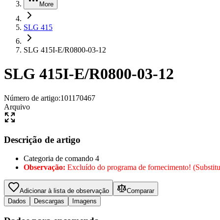
More
SLG 415
SLG 415I-E/R0800-03-12
SLG 415I-E/R0800-03-12
Número de artigo
:
101170467
Arquivo
Descrição de artigo
Categoria de comando 4
Observação:
Excluído do programa de fornecimento! (Substit
Adicionar à lista de observação
Comparar
Dados
Descargas
Imagens