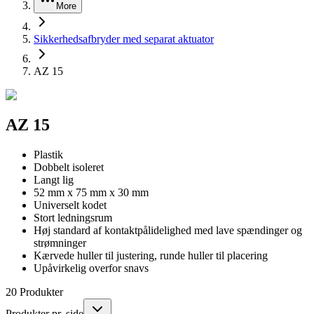
More
Sikkerhedsafbryder med separat aktuator
AZ 15
AZ 15
Plastik
Dobbelt isoleret
Langt lig
52 mm x 75 mm x 30 mm
Universelt kodet
Stort ledningsrum
Høj standard af kontaktpålidelighed med lave spændinger og
strømninger
Kærvede huller til justering, runde huller til placering
Upåvirkelig overfor snavs
20
Produkter
Produkter pr. side