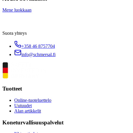
Mene luokkaan
Suora yhteys
+358 46 8757704
info@schmersal.fi
Tuotteet
Online-tuoteluettelo
Uutuudet
Alan artikkelit
Koneturvallisuuspalvelut