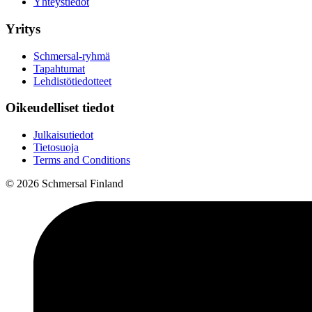
Yhteystiedot
Yritys
Schmersal-ryhmä
Tapahtumat
Lehdistötiedotteet
Oikeudelliset tiedot
Julkaisutiedot
Tietosuoja
Terms and Conditions
© 2026 Schmersal Finland