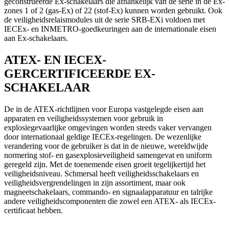
geconstrueerde Ex-schakelaars die afhankelijk van de serie in de Ex-
zones 1 of 2 (gas-Ex) of 22 (stof-Ex) kunnen worden gebruikt. Ook
de veiligheidsrelaismodules uit de serie SRB-EXi voldoen met
IECEx- en INMETRO-goedkeuringen aan de internationale eisen
aan Ex-schakelaars.
ATEX- EN IECEX-
GERCERTIFICEERDE EX-
SCHAKELAAR
De in de ATEX-richtlijnen voor Europa vastgelegde eisen aan
apparaten en veiligheidssystemen voor gebruik in
explosiegevaarlijke omgevingen worden steeds vaker vervangen
door internationaal geldige IECEx-regelingen. De wezenlijke
verandering voor de gebruiker is dat in de nieuwe, wereldwijde
normering stof- en gasexplosieveiligheid samengevat en uniform
geregeld zijn. Met de toenemende eisen groeit tegelijkertijd het
veiligheidsniveau. Schmersal heeft veiligheidsschakelaars en
veiligheidsvergrendelingen in zijn assortiment, maar ook
magneetschakelaars, commando- en signaalapparatuur en talrijke
andere veiligheidscomponenten die zowel een ATEX- als IECEx-
certificaat hebben.