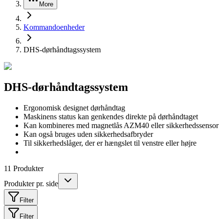
More
Kommandoenheder
DHS-dørhåndtagssystem
DHS-dørhåndtagssystem
Ergonomisk designet dørhåndtag
Maskinens status kan genkendes direkte på dørhåndtaget
Kan kombineres med magnetlås AZM40 eller sikkerhedssenso
Kan også bruges uden sikkerhedsafbryder
Til sikkerhedslåger, der er hængslet til venstre eller højre
11
Produkter
Produkter pr. side
Filter
Filter